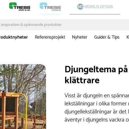
roduktnyheter
Referensprojekt
Nyheter
Guider & Tips
K
Djungeltema på 
klättrare
Visst är djungeln en spännan
lekställningar i olika forme
djungellekställningar är det 
äventyr i djungelns vackra 