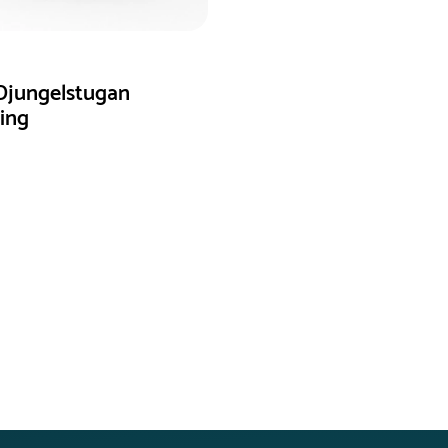
Djungelstugan
ning