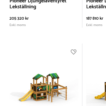
Pioneer Djungeläventyret
Pioneer 
Lekställning
Lekställ
205 320 kr
187 810 kr
Exkl. moms
Exkl. moms