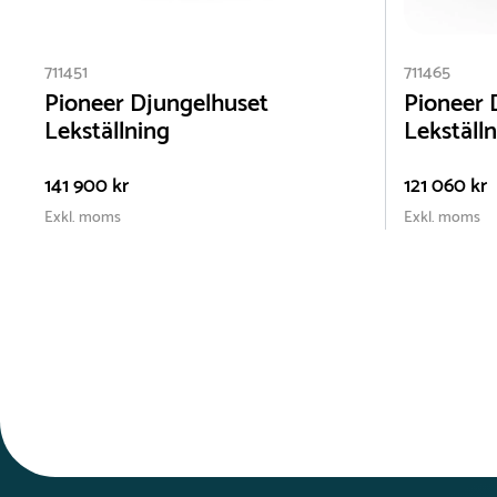
711451
711465
Pioneer Djungelhuset
Pioneer 
Lekställning
Lekställ
141 900 kr
121 060 kr
Exkl. moms
Exkl. moms