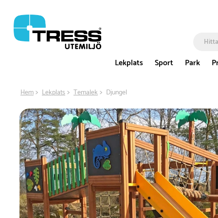
Lekplats
Sport
Park
P
Hem
Lekplats
Temalek
Djungel