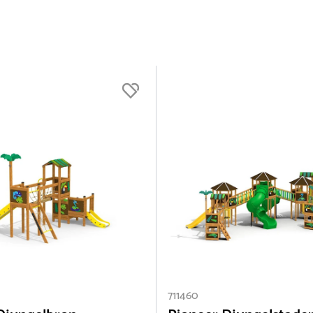
llunderlag
711460