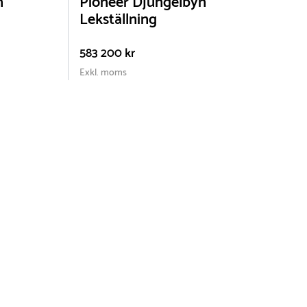
n
Pioneer Djungelbyn
Lekställning
583 200 kr
Exkl. moms