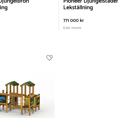
Djungelbron
Pioneer Djungelstade
ning
Lekställning
771 000 kr
Exkl. moms