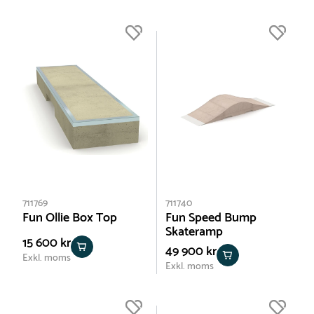
711769
711740
Fun Ollie Box Top
Fun Speed Bump
Skateramp
15 600 kr
49 900 kr
Exkl. moms
Exkl. moms