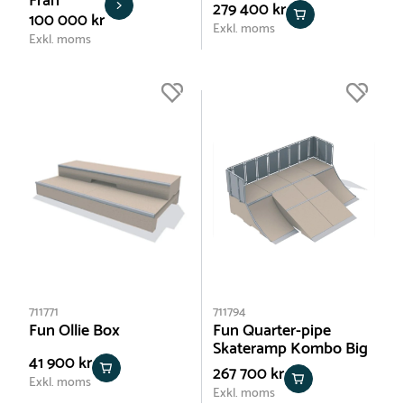
Från
279 400 kr
100 000 kr
Exkl. moms
Exkl. moms
711771
711794
Fun Ollie Box
Fun Quarter-pipe
Skateramp Kombo Big
41 900 kr
267 700 kr
Exkl. moms
Exkl. moms