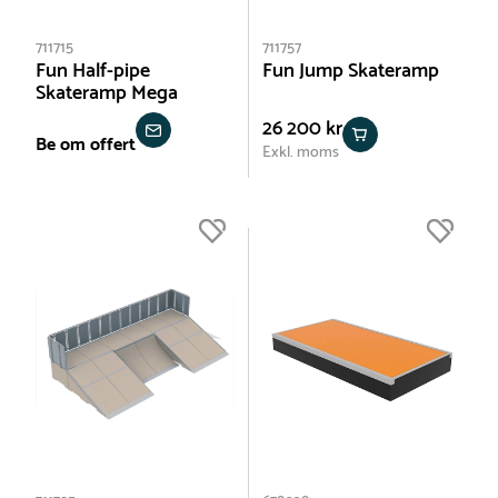
711715
711757
Fun Half-pipe
Fun Jump Skateramp
Skateramp Mega
26 200 kr
Be om offert
Exkl. moms