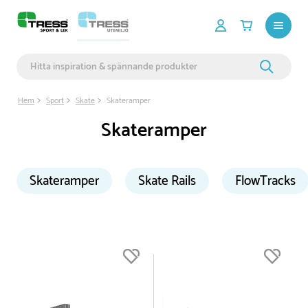
Hem
Sport
Skate
Skateramper
Skateramper
Skateramper
Skate Rails
FlowTracks
Du är nu högst upp i listan