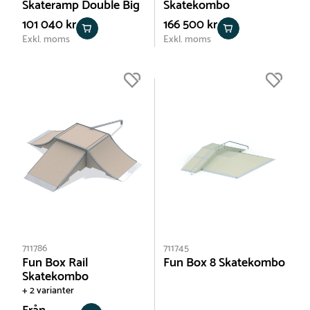
Skateramp Double Big
Skatekombo
101 040 kr
166 500 kr
Exkl. moms
Exkl. moms
711786
711745
Fun Box Rail
Fun Box 8 Skatekombo
Skatekombo
+ 2 varianter