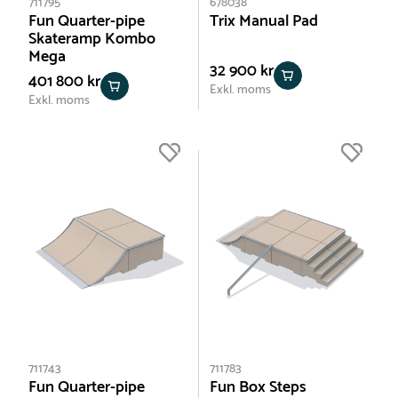
711795
678038
Fun Quarter-pipe
Trix Manual Pad
Skateramp Kombo
Mega
32 900 kr
401 800 kr
Exkl. moms
Exkl. moms
711743
711783
Fun Quarter-pipe
Fun Box Steps