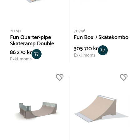
711741
711746
Fun Quarter-pipe
Fun Box 7 Skatekombo
Skateramp Double
305 710 kr
86 270 kr
Exkl. moms
Exkl. moms