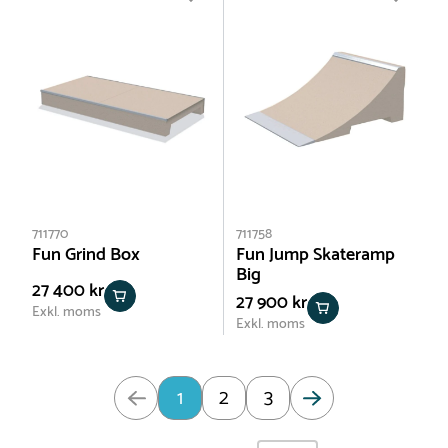
711770
711758
Fun Grind Box
Fun Jump Skateramp
Big
27 400 kr
27 900 kr
Exkl. moms
Exkl. moms
Uppdaterad: Sida 1 av 3
1
2
3