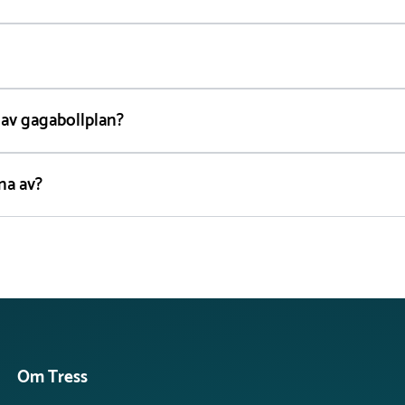
 av gagabollplan?
na av?
Om Tress