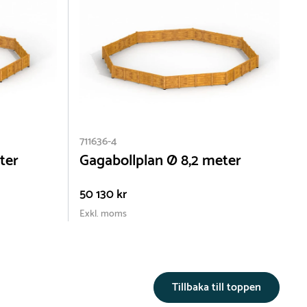
et
och
 och
t
711636-4
tt
ter
Gagabollplan Ø 8,2 meter
50 130 kr
Exkl. moms
fter
Tillbaka till toppen
att