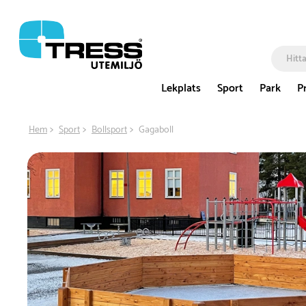
Lekplats
Sport
Park
P
Hem
Sport
Bollsport
Gagaboll