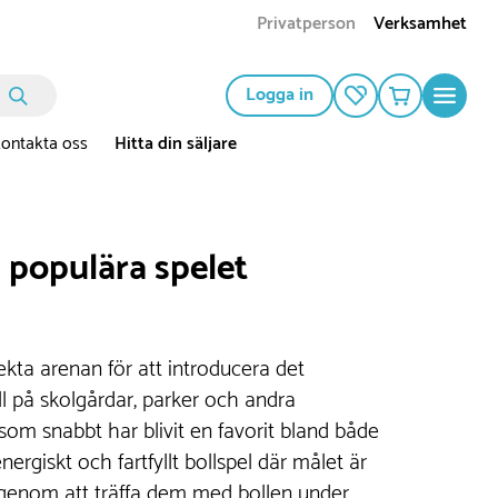
Privatperson
Verksamhet
Logga in
ontakta oss
Hitta din säljare
l populära spelet
ekta arenan för att introducera det
l på skolgårdar, parker och andra
, som snabbt har blivit en favorit bland både
ergiskt och fartfyllt bollspel där målet är
 genom att träffa dem med bollen under