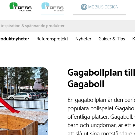
roduktnyheter
Referensprojekt
Nyheter
Guider & Tips
K
Gagabollplan til
Gagaboll
En gagabollplan är den perf
populära bollspelet Gagabol
offentliga platser. Gagaboll
barn och ungdomar, är ett en
att slå ut sina motståndare