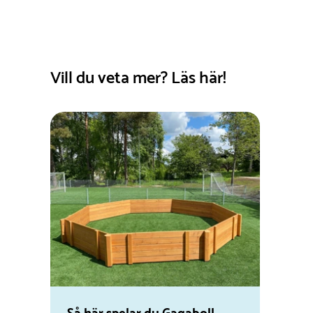
hjälpa dig.
Beställ en gagabollplan till din utemiljö
Letar du efter en enkel lösning för att introducera 
Vill du veta mer? Läs här!
du enkelt beställa en gagabollplan som är anpas
tuffa väderförhållanden och frekvent användning. V
redo att guida dig genom processen för att se till att
Kontakta oss för mer information och hjälp med at
arena där barn och ungdomar kan uppleva rörelse