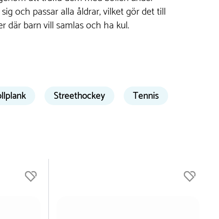
sig och passar alla åldrar, vilket gör det till
er där barn vill samlas och ha kul.
llplank
Streethockey
Tennis
ka
kar
ek