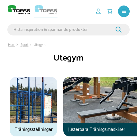
Hem
Sport
Utegym
Utegym
Träningsställningar
Justerbara Träningsmaskiner