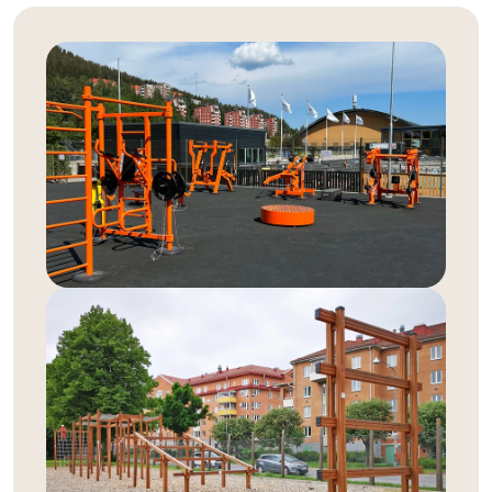
ett utegym
Att träna utomhus ger både fysiska och mentala
hälsofördelar. Frisk luft, naturligt ljus och en
stimulerande miljö gör utegym till en fantastisk plats för
motion och rekreation. Ett utomhusgym kan vara en
naturlig samlingspunkt för både motionärer och
nybörjare som vill förbättra sin kondition, styrka och
rörlighet. Dessutom är det ett kostnadseffektivt sätt att
främja hälsa och välmående i samhället, då det är
öppet för alla och alltid tillgängligt.
Vårt sortiment av utegymutrustning
Vi på Tress Utemiljö är stolta över att kunna erbjuda
marknadens bredaste sortiment av utegymutrustning
för både privat och offentlig användning. Här hittar du
allt från enkla träningsredskap som dipsräcken och pull-
up-stationer till kompletta utegym med maskiner och
fria vikter. Vår utrustning är robust och hållbar, tillverkad
för att tåla tuffa väderförhållanden året om.