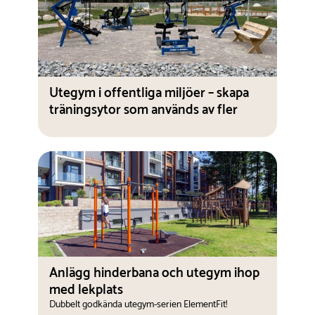
Utegym i offentliga miljöer – skapa
träningsytor som används av fler
Anlägg hinderbana och utegym ihop
med lekplats
Dubbelt godkända utegym-serien ElementFit!