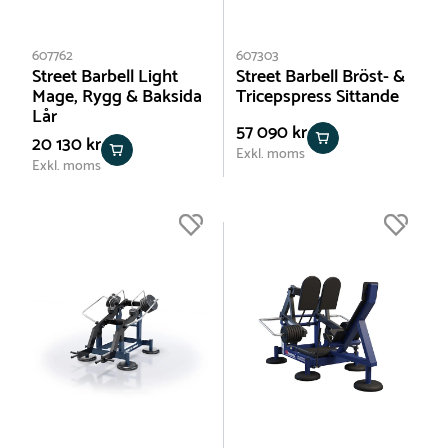
607762
607303
Street Barbell Light
Street Barbell Bröst- &
Mage, Rygg & Baksida
Tricepspress Sittande
Lår
57 090 kr
20 130 kr
Exkl. moms
Exkl. moms