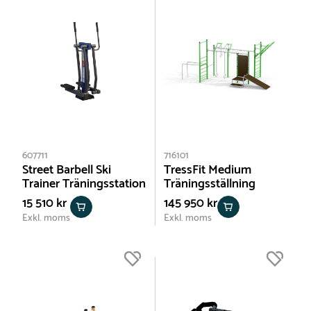
607711
716101
Street Barbell Ski
TressFit Medium
Trainer Träningsstation
Träningsställning
15 510 kr
145 950 kr
Exkl. moms
Exkl. moms