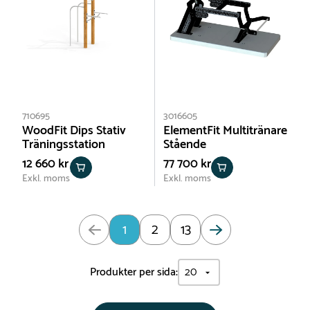
710695
3016605
WoodFit Dips Stativ
ElementFit Multitränare
Träningsstation
Stående
12 660 kr
77 700 kr
Exkl. moms
Exkl. moms
Uppdaterad: Sida 1 av 13
1
2
13
Produkter per sida: