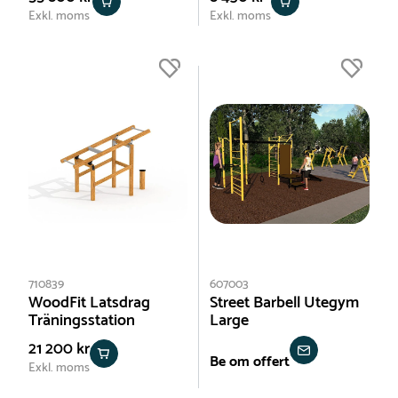
Exkl. moms
Exkl. moms
710839
607003
WoodFit Latsdrag
Street Barbell Utegym
Träningsstation
Large
21 200 kr
Be om offert
Exkl. moms