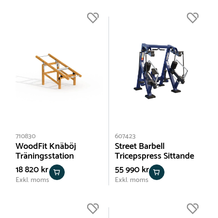
710830
607423
WoodFit Knäböj
Street Barbell
Träningsstation
Tricepspress Sittande
18 820 kr
55 990 kr
Exkl. moms
Exkl. moms