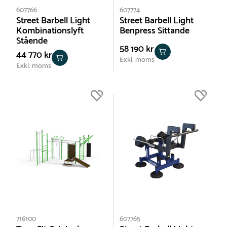
607766
607774
Street Barbell Light
Street Barbell Light
Kombinationslyft
Benpress Sittande
Stående
58 190 kr
44 770 kr
Exkl. moms
Exkl. moms
716100
607765