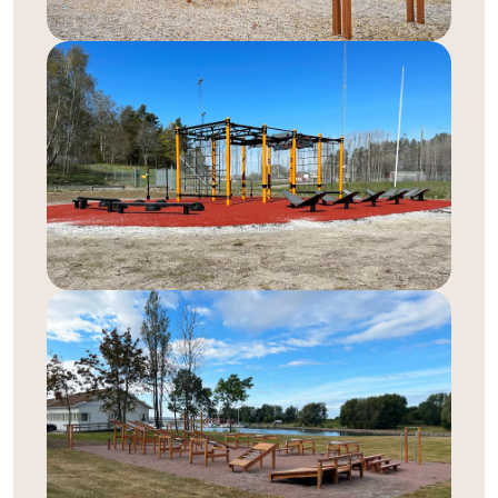
Träningsredskap för utegym
Välj mellan ett stort utbud av träningsredskap som är
speciellt anpassade för utomhusbruk. Vi har
träningsredskap i både stål och trä, så att du kan skapa
ett utegym som passar perfekt in i din utemiljö. Alla våra
produkter är tillverkade med fokus på säkerhet och
hållbarhet, och de är anpassade för både nybörjare och
erfarna träningsentusiaster.
Utegym i stål eller trä
Våra utegym finns i flera olika materialval. För en
modern och stilren look rekommenderar vi våra utegym
i stål, som är både tåliga och underhållsfria. Om du
föredrar ett mer naturligt utseende kan du välja våra
utegym i trä, som smälter in fint i parkområden och
naturområden. Oavsett vilket material du väljer, är våra
utegym utformade för att stå emot väder och vind och
erbjuder en säker och effektiv träningsmiljö.