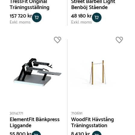
TressFit Original
Street Barbell Light
Träningsställning
Benböj Stående
157 720 kr
48 180 kr
Exkl. moms
Exkl. moms
3014771
710691
ElementFit Bänkpress
WoodFit Hävstång
Liggande
Träningsstation
55 800 kr
8 430 kr