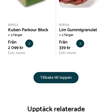
808122
808134
Kuben Parkour Block
Lim Gummigranulat
+ 3 färger
+ 2 färger
Från
Från
2 099 kr
339 kr
Exkl. moms
Exkl. moms
Tillbaka till toppen
Upptäck relaterade