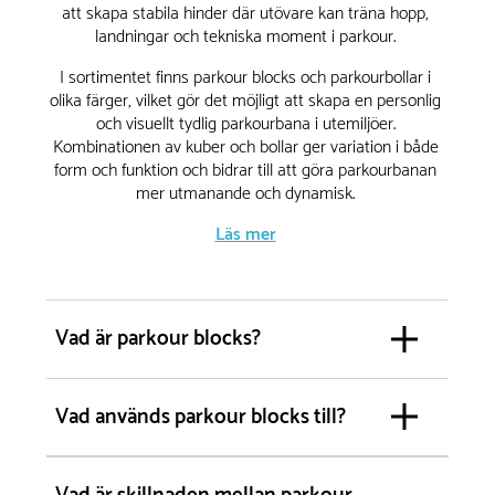
att skapa stabila hinder där utövare kan träna hopp,
landningar och tekniska moment i parkour.
I sortimentet finns parkour blocks och parkourbollar i
olika färger, vilket gör det möjligt att skapa en personlig
och visuellt tydlig parkourbana i utemiljöer.
Kombinationen av kuber och bollar ger variation i både
form och funktion och bidrar till att göra parkourbanan
mer utmanande och dynamisk.
Läs mer
En viktig del när du bygger en
parkourbana
Vad är parkour blocks?
När du planerar att anlägga en parkourbana är variation
avgörande. Parkour blocks fungerar som centrala hinder
som skapar tydliga träningsmoment och naturliga
Vad används parkour blocks till?
rörelseflöden i miljön.
Genom att arbeta med olika höjder, former och avstånd