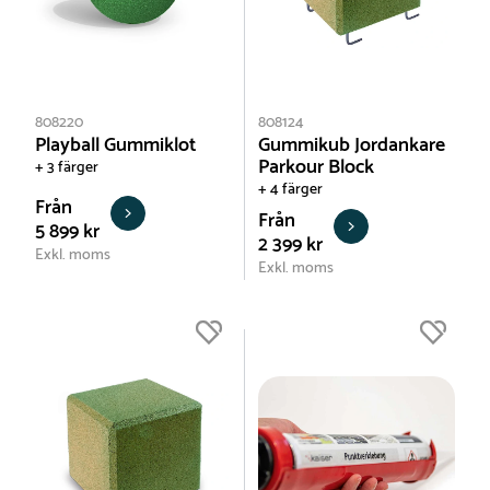
808220
808124
Playball Gummiklot
Gummikub Jordankare
Parkour Block
+ 3 färger
+ 4 färger
Från
Från
5 899 kr
2 399 kr
Exkl. moms
Exkl. moms