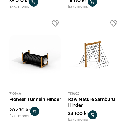
35 010 kr
18 170 kr
Exkl. moms
Exkl. moms
710646
713602
Pioneer Tunneln Hinder
Raw Nature Samburu
Hinder
20 470 kr
24 100 kr
Exkl. moms
Exkl. moms