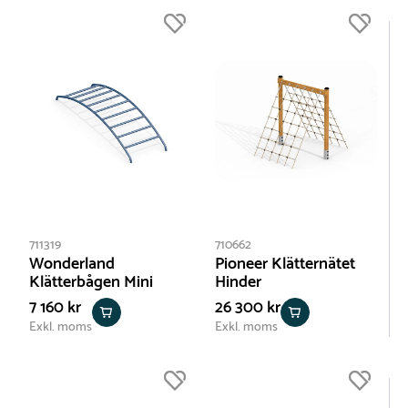
711319
710662
Wonderland
Pioneer Klätternätet
Klätterbågen Mini
Hinder
7 160 kr
26 300 kr
Exkl. moms
Exkl. moms