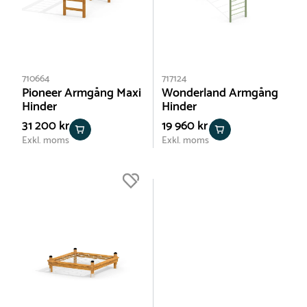
710664
717124
Pioneer Armgång Maxi
Wonderland Armgång
Hinder
Hinder
31 200 kr
19 960 kr
Exkl. moms
Exkl. moms