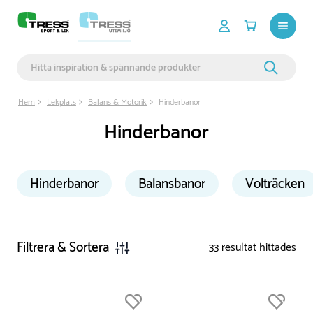
Hem
Lekplats
Balans & Motorik
Hinderbanor
Hinderbanor
Hinderbanor
Balansbanor
Volträcken
Filtrera & Sortera
33
resultat hittades
Du är nu högst upp i listan