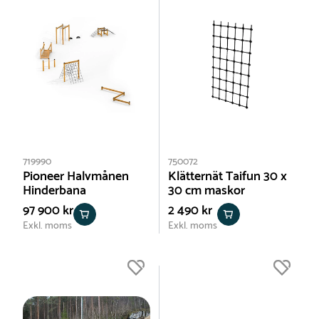
719990
750072
Pioneer Halvmånen
Klätternät Taifun 30 x
Hinderbana
30 cm maskor
97 900 kr
2 490 kr
Exkl. moms
Exkl. moms