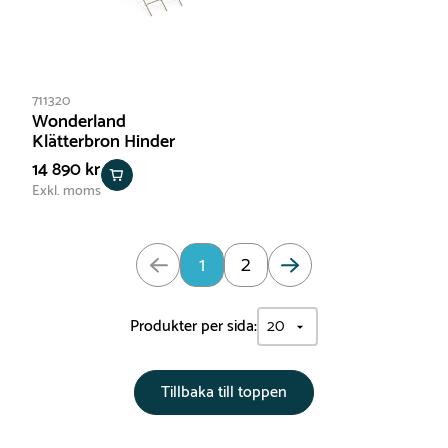
711320
Wonderland
Klätterbron Hinder
14 890 kr
Exkl. moms
Uppdaterad: Sida 1 av 2
1
2
Produkter per sida:
Tillbaka till toppen