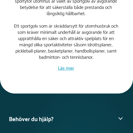
sportytor utomhus är valet av sportgolv av avgörande
betydelse för att säkerställa både prestanda och
långsiktig hållbarhet.
Ett sportgolv som är skräddarsytt för utomhusbruk och
som kräver minimalt underhåll är avgörande för att
upprätthålla en säker och attraktiv spelplats för en
mängd olika sportaktiviteter såsom idrottsplaner,
pickleball-planer, basketplaner, handbollsplaner, samt
badminton- och tennisbanor.
Läs mer
Vårt utbud av sportgolv är utformade med fokus på
både funktionalitet och hållbarhet. Genom att erbjuda
ett underhållsfritt alternativ minimerar vi inte bara
kostnaderna för löpande underhåll utan också den tid
och ansträngning som krävs för att bibehålla ytskicket
på sportytorna.
Behöver du hjälp?
Ett av de mest framträdande fördelarna med våra
sportgolv är dess förmåga att minska belastningen på