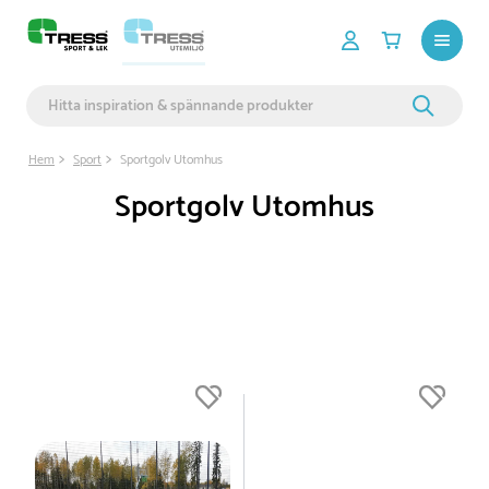
Hem
Sport
Sportgolv Utomhus
Sportgolv Utomhus
Du är nu högst upp i listan