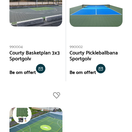
990004
990002
Courty Basketplan 3x3
Courty Pickleballbana
Sportgolv
Sportgolv
Be om offert
Be om offert