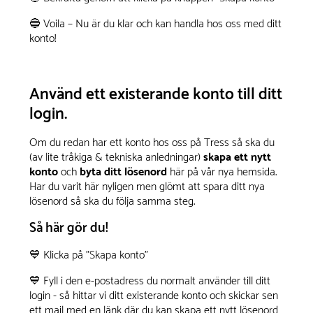
🔵 Voila – Nu är du klar och kan handla hos oss med ditt
konto!
Använd ett existerande konto till ditt
login.
Om du redan har ett konto hos oss på Tress så ska du
(av lite tråkiga & tekniska anledningar)
skapa ett nytt
konto
och
byta ditt lösenord
här på vår nya hemsida.
Har du varit här nyligen men glömt att spara ditt nya
lösenord så ska du följa samma steg.
Så här gör du!
💙 Klicka på "Skapa konto"
💙 Fyll i den e-postadress du normalt använder till ditt
login - så hittar vi ditt existerande konto och skickar sen
ett mail med en länk där du kan skapa ett nytt lösenord