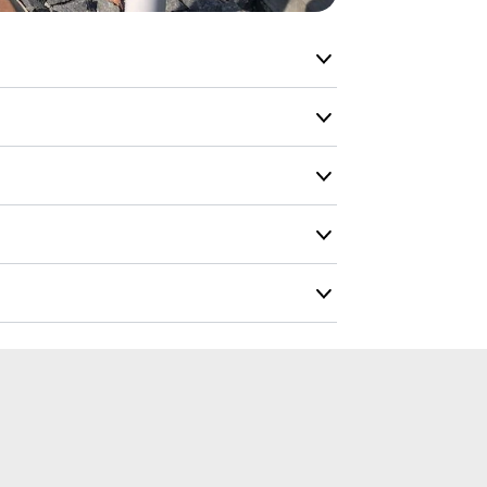
kanske har e
Produkterna 
produkt det 
produkt kan 
vi gör allt v
möjligt.
vid ett bostadsområde eller i parken. Kan
information till besökarna om parken eller
Du får en up
 material, vilket gör den tålig i alla väder,