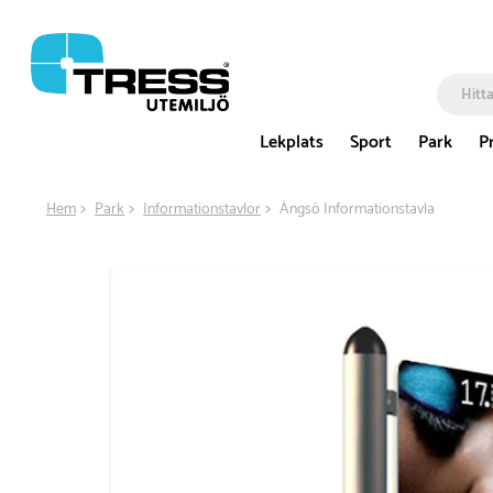
Lekplats
Sport
Park
P
Hem
Park
Informationstavlor
Ängsö Informationstavla