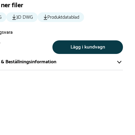
ner filer
G
3D DWG
Produktdatablad
ngsvara
r
Lägg i kundvagn
 & Beställningsinformation
tillverkar vi alla produkter efter beställning. Detta gör vi för
a att du inte ska få en produkt som legat på en hylla under
ch därför förkortat livslängden på produkten.
vi många produkter utan trä som kan levereras i stort sett
empelvis Boulder Rocks, gungor, mål, basket, bordtennis,
utschar, klätternät, studsmattor, bänkbord med mera.