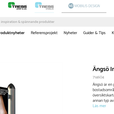
roduktnyheter
Referensprojekt
Nyheter
Guider & Tips
K
Ängsö I
714604
Ängsö är en 
bostadsområd
översiktskart
annan typ av 
Läs mer