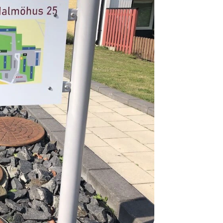
Normalt sätt
beställning 
har generell
ca 1-2 veckor
produktionen
leveransfrågo
Snabb lever
På Tress Ute
Detta är pro
som hos oss 
Vi vill allti
en helt ny p
”
Snabb levera
att ligga lång
Så du kan va