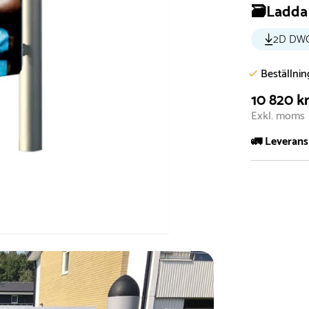
🗃️Ladda 
2D DW
Beställni
10 820 k
Exkl. moms
🚛 Leverans
Normalt sätt 
att garanter
längre tid o
Däremot har 
omgående, ex
fristående r