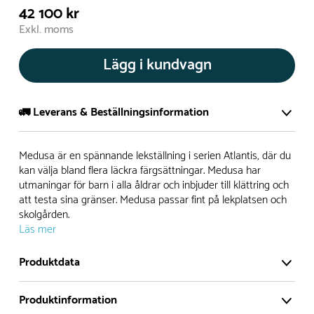
42 100 kr
Exkl. moms
Lägg i kundvagn
🚛 Leverans & Beställningsinformation
Normalt sätt tillverkar vi alla produkter efter beställning.
Medusa är en spännande lekställning i serien Atlantis, där du
Detta gör vi för att garantera att du inte ska få en produkt
kan välja bland flera läckra färgsättningar. Medusa har
utmaningar för barn i alla åldrar och inbjuder till klättring och
som legat på en hylla under längre tid och därför förkortat
att testa sina gränser. Medusa passar fint på lekplatsen och
livslängden på produkten.
skolgården.
Läs mer
Däremot har vi många produkter utan trä som kan
levereras i stort sett omgående, exempelvis Boulder Rocks,
Produktdata
gungor, mål, basket, bordtennis, fristående rutschar,
klätternät, studsmattor, bänkbord med mera.
Produktinformation