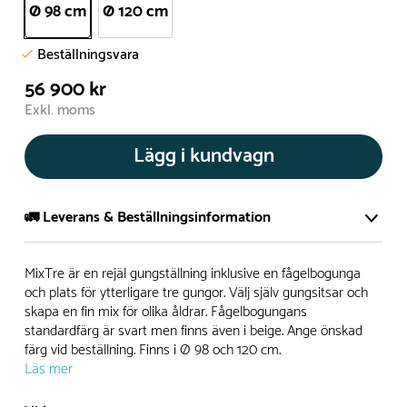
Ø 98 cm
Ø 120 cm
Beställningsvara
56 900 kr
Exkl. moms
Lägg i kundvagn
🚛 Leverans & Beställningsinformation
Normalt sätt tillverkar vi alla produkter efter beställning.
MixTre är en rejäl gungställning inklusive en fågelbogunga
Detta gör vi för att garantera att du inte ska få en produkt
och plats för ytterligare tre gungor. Välj själv gungsitsar och
skapa en fin mix för olika åldrar. Fågelbogungans
som legat på en hylla under längre tid och därför förkortat
standardfärg är svart men finns även i beige. Ange önskad
livslängden på produkten.
färg vid beställning. Finns i Ø 98 och 120 cm.
Läs mer
Däremot har vi många produkter utan trä som kan
levereras i stort sett omgående, exempelvis Boulder Rocks,