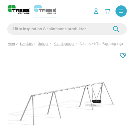
Hem
Lekplats
Gungor
Kompisgungor
Atlantis MixTre Fågelbogunga