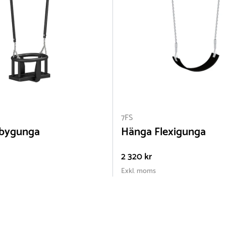
7FS
abygunga
Hänga Flexigunga
2 320 kr
Exkl. moms