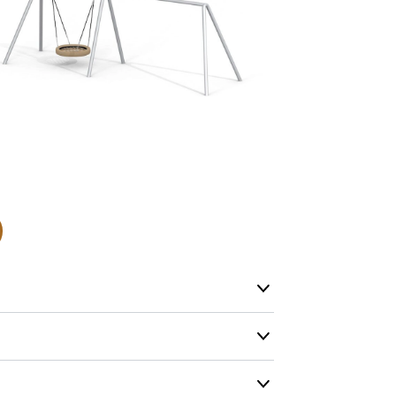
Däremot har 
omgående, ex
fristående r
Normalt sätt
beställning 
har generell
ca 1-2 veckor
produktionen
leveransfrågo
Snabb lever
På Tress Ute
Detta är pro
som hos oss 
Vi vill allti