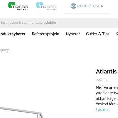
roduktnyheter
Referensprojekt
Nyheter
Guider & Tips
K
ogunga
Atlanti
720132
MixTvå är en 
ytterligare t
åldrar. Fåge
önskad färg v
Läs mer