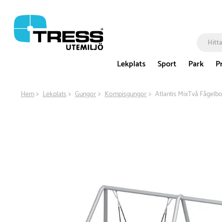
Lekplats
Sport
Park
P
Hem
Lekplats
Gungor
Kompisgungor
Atlantis MixTvå Fågelb