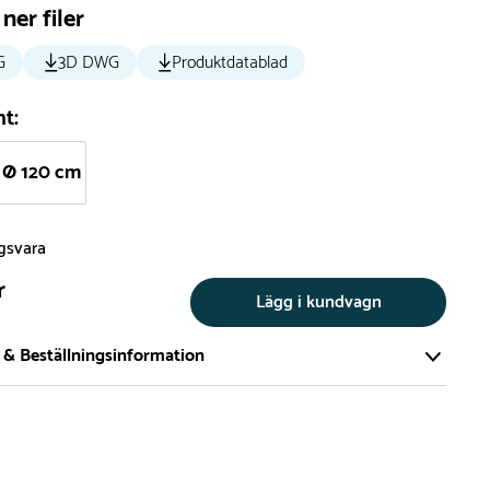
ner filer
G
3D DWG
Produktdatablad
nt:
Ø 120 cm
ngsvara
r
Lägg i kundvagn
 & Beställningsinformation
tillverkar vi alla produkter efter beställning. Detta gör vi för
a att du inte ska få en produkt som legat på en hylla under
ch därför förkortat livslängden på produkten.