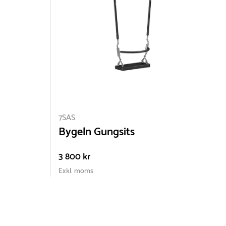
7SAS
7
Bygeln Gungsits
3 800 kr
2
Exkl. moms
E