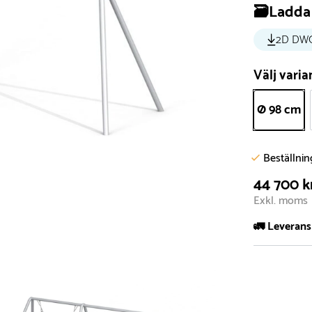
🗃️Ladda 
2D DW
Välj varia
Ø 98 cm
Beställni
44 700 k
Exkl. moms
🚛 Leverans
Normalt sätt 
att garanter
längre tid o