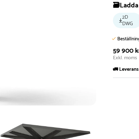
🗃️Ladda 
2D
DWG
Beställni
59 900 k
Exkl. moms
🚛 Leverans
Normalt sätt 
att garanter
längre tid o
Däremot har 
omgående, ex
fristående r