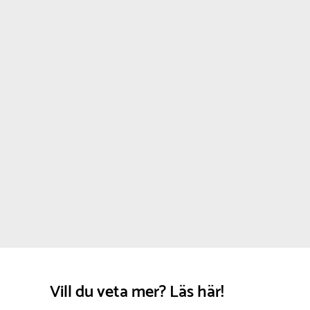
( Hänsyn är inte taget till vindens lyftkraft, där förankring
)
Vill du veta mer? Läs här!