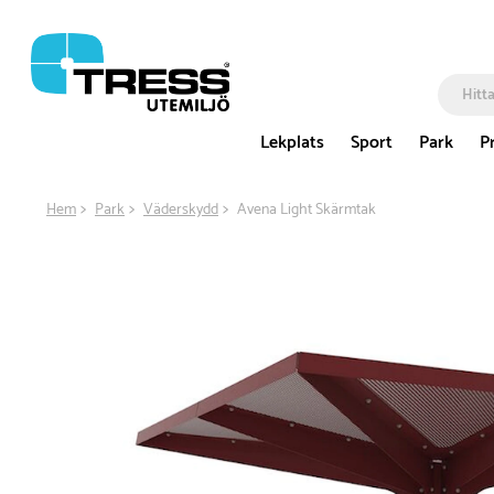
Lekplats
Sport
Park
P
Hem
Park
Väderskydd
Avena Light Skärmtak