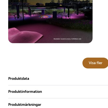
Visa fler
Produktdata
Produktinformation
Serie
Fundament
Dimensioner
F
Produktmärkningar
Tempos
Nedgjutning
Bredd :
300 cm
Vi