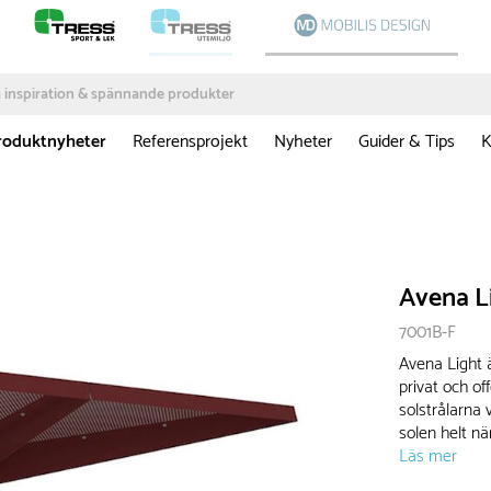
roduktnyheter
Referensprojekt
Nyheter
Guider & Tips
K
Avena L
7001B-F
Avena Light ä
privat och of
solstrålarna 
solen helt när
Läs mer