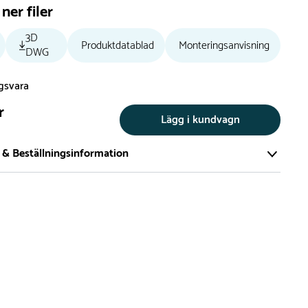
ner filer
3D
Produktdatablad
Monteringsanvisning
DWG
ngsvara
r
Lägg i kundvagn
 & Beställningsinformation
tillverkar vi alla produkter efter beställning. Detta gör vi för
a att du inte ska få en produkt som legat på en hylla under
ch därför förkortat livslängden på produkten.
vi många produkter utan trä som kan levereras i stort sett
empelvis Boulder Rocks, gungor, mål, basket, bordtennis,
utschar, klätternät, studsmattor, bänkbord med mera.