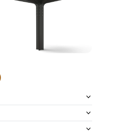
Normalt sätt
beställning 
har generell
ca 1-2 veckor
produktionen
leveransfrågo
Snabb lever
På Tress Ute
Detta är pro
som hos oss 
Vi vill allti
en helt ny p
”
Snabb levera
ärg
Vikt
att ligga lång
t
Vikt/Enhet :
280 kg