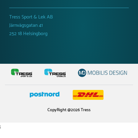
Tress Sport & Lek AB
Järnvägsgatan 41
252 18 Helsingborg
CopyRight @2026 Tress
;