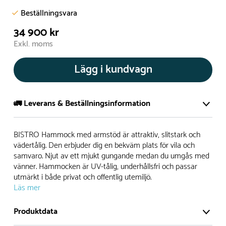
Beställningsvara
34 900 kr
Exkl. moms
Lägg i kundvagn
🚛 Leverans & Beställningsinformation
Normalt sätt tillverkar vi alla produkter efter beställning.
BISTRO Hammock med armstöd är attraktiv, slitstark och
Detta gör vi för att garantera att du inte ska få en produkt
vädertålig. Den erbjuder dig en bekväm plats för vila och
samvaro. Njut av ett mjukt gungande medan du umgås med
som legat på en hylla under längre tid och därför förkortat
vänner. Hammocken är UV-tålig, underhållsfri och passar
livslängden på produkten.
utmärkt i både privat och offentlig utemiljö.
Läs mer
Däremot har vi många produkter utan trä som kan
levereras i stort sett omgående, exempelvis Boulder Rocks,
Produktdata
gungor, mål, basket, bordtennis, fristående rutschar,