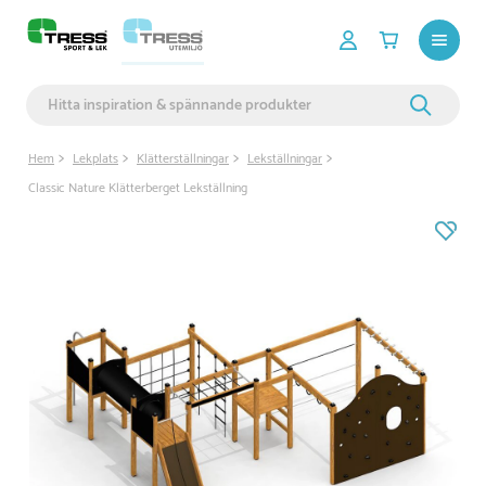
Hem
Lekplats
Klätterställningar
Lekställningar
Classic Nature Klätterberget Lekställning