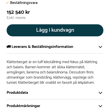
Beställningsvara
152 540 kr
Exkl. moms
Lägg i kundvagn
🚛 Leverans & Beställningsinformation
Normalt sätt tillverkar vi alla produkter efter beställning.
Klätterberget är en tuff lekställning med fokus på klättring
Detta gör vi för att garantera att du inte ska få en produkt
och balans. Barnen kommer att älska klätternätet,
armgången, lianerna och balanslinorna. Dessutom finns
som legat på en hylla under längre tid och därför förkortat
utmaningar som brandstång, klättervägg, repstege och
livslängden på produkten.
tunnel. Klätterberget blir snabbt en favorit på lekplatsen.
Däremot har vi många produkter utan trä som kan
Produktdata
levereras i stort sett omgående, exempelvis Boulder Rocks,
gungor, mål, basket, bordtennis, fristående rutschar,
Produktmärkningar