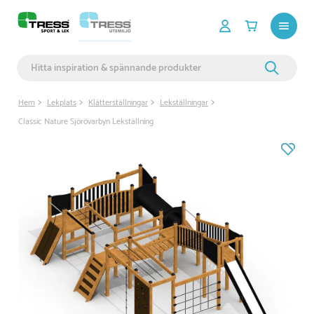
Hem
Lekplats
Klätterställningar
Lekställningar
Classic Nature Sjörövarbyn Lekställning