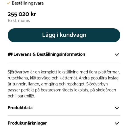
Beställningsvara
255 020 kr
Exkl. moms
Lägg i kundvagn
🚛 Leverans & Beställningsinformation
Normalt sätt tillverkar vi alla produkter efter beställning.
Sjörövarbyn är en komplett lekställning med flera plattformar,
Detta gör vi för att garantera att du inte ska få en produkt
rutschkana, klättervägg och klätternät. Andra populära inslag
är tunneln, lianen, armgång och repdraget. Sjörövarbyn
som legat på en hylla under längre tid och därför förkortat
passar perfekt på bostadsområdets lekplats, på skolgården
livslängden på produkten.
och i parkmiljö.
Däremot har vi många produkter utan trä som kan
Produktdata
levereras i stort sett omgående, exempelvis Boulder Rocks,
gungor, mål, basket, bordtennis, fristående rutschar,
Produktmärkningar