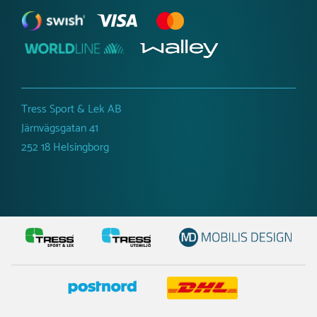
för att kunna leverera en utvald produkt så
snabbt som
möjligt.
Du får en uppskattad
leverans när du är i kontakt med oss.
Tress Sport & Lek AB
Järnvägsgatan 41
252 18 Helsingborg