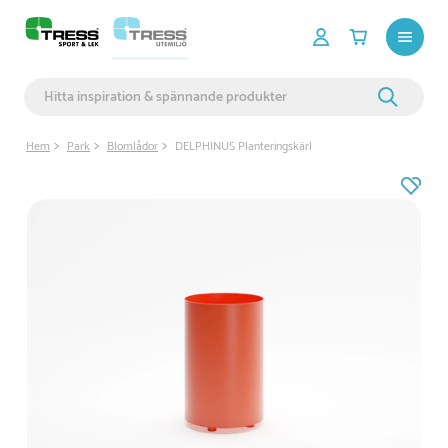
Hem
Park
Blomlådor
DELPHINUS Planteringskärl