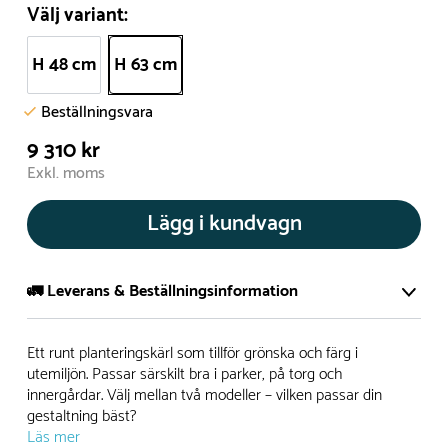
Välj variant:
H 48 cm
H 63 cm
Beställningsvara
9 310 kr
Exkl. moms
Lägg i kundvagn
🚛 Leverans & Beställningsinformation
Normalt sätt tillverkar vi alla produkter efter beställning.
Ett runt planteringskärl som tillför grönska och färg i
Detta gör vi för att garantera att du inte ska få en produkt
utemiljön. Passar särskilt bra i parker, på torg och
innergårdar. Välj mellan två modeller – vilken passar din
som legat på en hylla under längre tid och därför förkortat
gestaltning bäst?
livslängden på produkten.
Läs mer