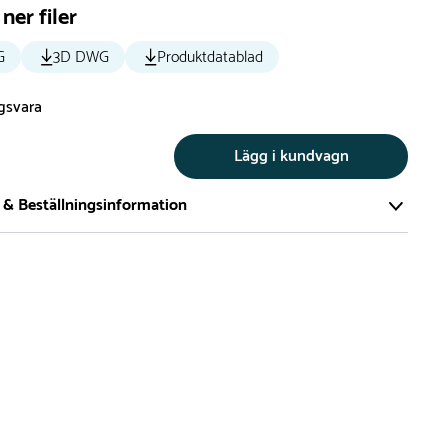
ner filer
G
3D DWG
Produktdatablad
ngsvara
Lägg i kundvagn
 & Beställningsinformation
tillverkar vi alla produkter efter beställning. Detta gör vi för
a att du inte ska få en produkt som legat på en hylla under
ch därför förkortat livslängden på produkten.
vi många produkter utan trä som kan levereras i stort sett
empelvis Boulder Rocks, gungor, mål, basket, bordtennis,
utschar, klätternät, studsmattor, bänkbord med mera.