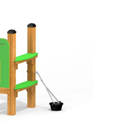
Normalt sätt
beställning 
har generell
ca 1-2 veckor
produktionen
leveransfrågo
Snabb lever
På Tress Ute
Detta är pro
som hos oss 
Vi vill allti
en helt ny p
”
Snabb levera
att ligga lång
Så du kan va