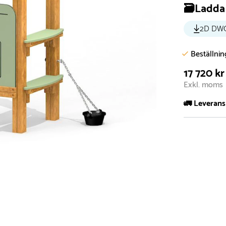
🗃️Ladda 
2D DW
Beställni
17 720 kr
Exkl. moms
🚛 Leverans
Normalt sätt 
att garanter
längre tid o
Däremot har 
omgående, ex
fristående r