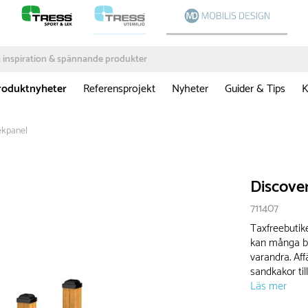
roduktnyheter
Referensprojekt
Nyheter
Guider & Tips
K
ekpanel
Discove
711407
Taxfreebutik
kan många ba
varandra. Aff
sandkakor til
Läs mer