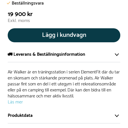
Beställningsvara
19 900 kr
Exkl. moms
Lägg i kundvagn
🚛 Leverans & Beställningsinformation
Normalt sätt tillverkar vi alla produkter efter beställning.
Air Walker är en träningsstation i serien ElementFit där du tar
Detta gör vi för att garantera att du inte ska få en produkt
en skonsam och stärkande promenad på plats. Air Walker
passar fint som en del i ett utegym i ett rekreationsområde
som legat på en hylla under längre tid och därför förkortat
eller på en camping till exempel. Där kan den bidra till en
livslängden på produkten.
hälsosammare och mer aktiv livsstil.
Läs mer
Däremot har vi många produkter utan trä som kan
levereras i stort sett omgående, exempelvis Boulder Rocks,
Produktdata
gungor, mål, basket, bordtennis, fristående rutschar,