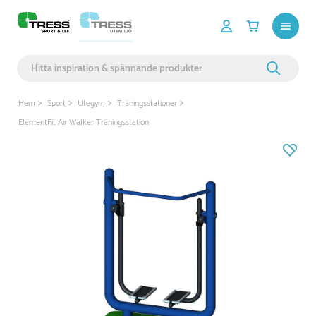
Hem
Sport
Utegym
Träningsstationer
ElementFit Air Walker Träningsstation