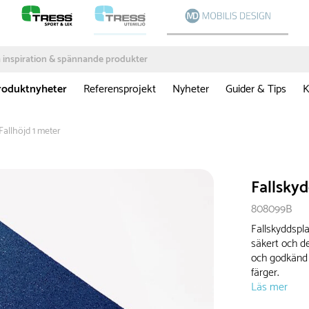
roduktnyheter
Referensprojekt
Nyheter
Guider & Tips
K
Fallhöjd 1 meter
Fallskyd
808099B
Fallskyddsplat
säkert och de
och godkänd s
färger.
Läs mer