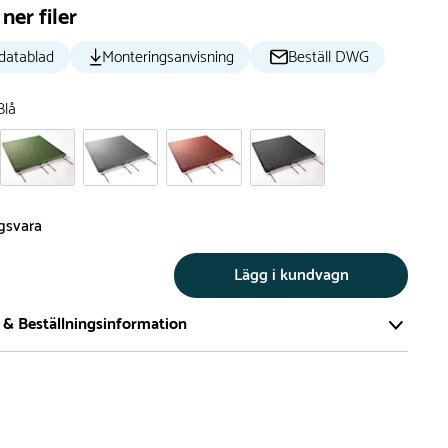
ner filer
datablad
Monteringsanvisning
Beställ DWG
Blå
ngsvara
Lägg i kundvagn
 & Beställningsinformation
tillverkar vi alla produkter efter beställning. Detta gör vi för
a att du inte ska få en produkt som legat på en hylla under
ch därför förkortat livslängden på produkten.