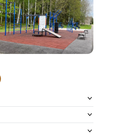
Däremot har 
omgående, ex
fristående r
Normalt sätt
beställning 
har generell
ca 1-2 veckor
produktionen
leveransfrågo
Snabb lever
På Tress Ute
Detta är pro
som hos oss 
imensioner
Nettovikt
edd :
50 cm
21 kg
Vi vill allti