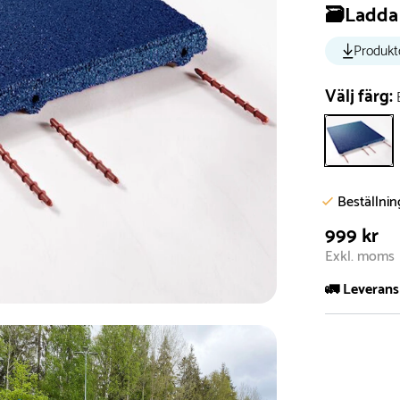
🗃️Ladda 
Produkt
Välj färg:
Beställni
999 kr
Exkl. moms
🚛 Leverans
Normalt sätt 
att garanter
längre tid o