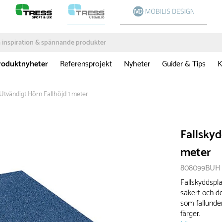
roduktnyheter
Referensprojekt
Nyheter
Guider & Tips
K
 Utvändigt Hörn Fallhöjd 1 meter
Fallskyd
meter
808099BUH
Fallskyddsplat
säkert och d
som fallunder
färger.