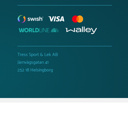
Tress Sport & Lek AB
Järnvägsgatan 41
252 18 Helsingborg