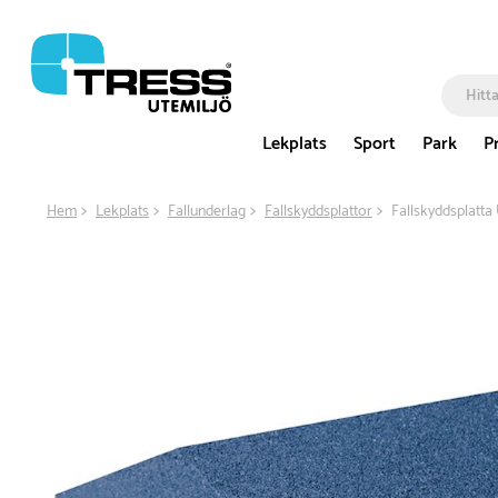
Lekplats
Sport
Park
P
Hem
Lekplats
Fallunderlag
Fallskyddsplattor
Fallskyddsplatta