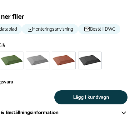
ner filer
datablad
Monteringsanvisning
Beställ DWG
Blå
ngsvara
Lägg i kundvagn
 & Beställningsinformation
tillverkar vi alla produkter efter beställning. Detta gör vi för
a att du inte ska få en produkt som legat på en hylla under