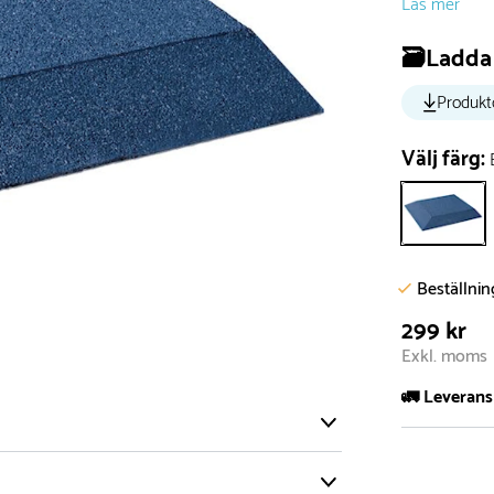
Läs mer
🗃️Ladda 
Produkt
Välj färg:
Beställni
299 kr
Exkl. moms
🚛 Leverans
Normalt sätt 
att garanter