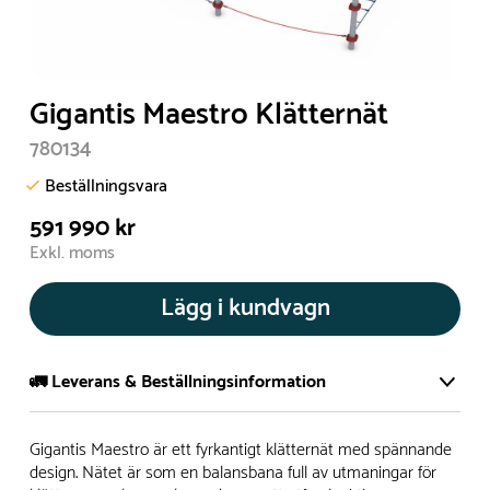
Gigantis Maestro Klätternät
780134
Beställningsvara
591 990 kr
Exkl. moms
Lägg i kundvagn
🚛 Leverans & Beställningsinformation
Normalt sätt tillverkar vi alla produkter efter beställning.
Gigantis Maestro är ett fyrkantigt klätternät med spännande
Detta gör vi för att garantera att du inte ska få en produkt
design. Nätet är som en balansbana full av utmaningar för