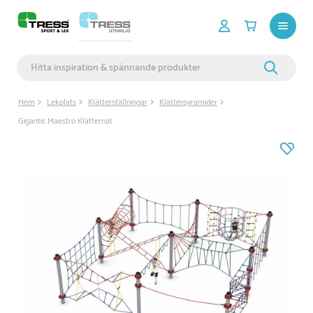
Hem
Lekplats
Klätterställningar
Klätterpyramider
Gigantis Maestro Klätternät