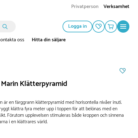
Privatperson
Verksamhet
Logga in
ontakta oss
Hitta din säljare
 Marin Klätterpyramid
n är en färggrann klätterpyramid med horisontella nivåer inuti.
ryggt klättra fyra meter upp i toppen för att belönas med en
tsikt. Förutom upplevelsen stimuleras både kroppen och sinnena
na i en klättrares värld.