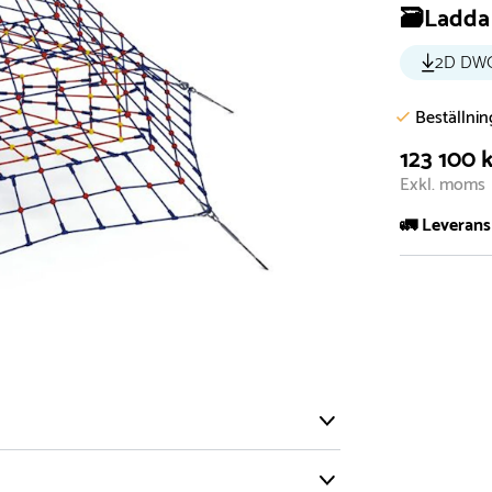
🗃️Ladda 
2D DW
Beställni
123 100 
Exkl. moms
🚛 Leverans
Normalt sätt 
att garanter
längre tid o
Däremot har 
omgående, ex
fristående r