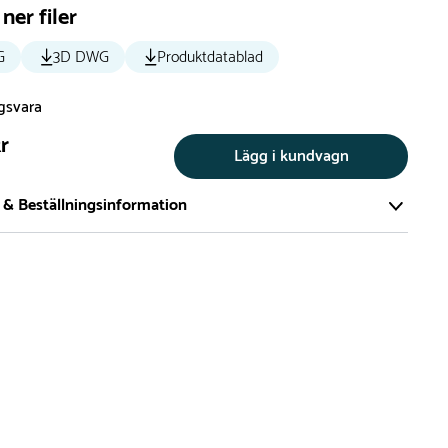
ner filer
G
3D DWG
Produktdatablad
ngsvara
kr
Lägg i kundvagn
 & Beställningsinformation
tillverkar vi alla produkter efter beställning. Detta gör vi för
a att du inte ska få en produkt som legat på en hylla under
ch därför förkortat livslängden på produkten.
vi många produkter utan trä som kan levereras i stort sett
empelvis Boulder Rocks, gungor, mål, basket, bordtennis,
utschar, klätternät, studsmattor, bänkbord med mera.