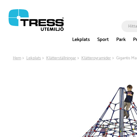
Lekplats
Sport
Park
P
Hem
Lekplats
Klätterställningar
Klätterpyramider
Gigantis Ma