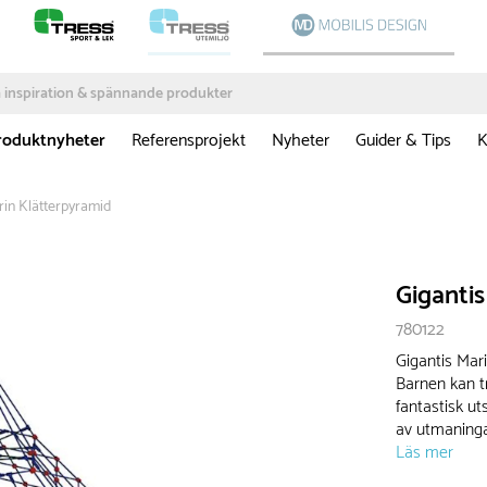
roduktnyheter
Referensprojekt
Nyheter
Guider & Tips
K
rin Klätterpyramid
Gigantis
780122
Gigantis Mari
Barnen kan t
fantastisk u
av utmaningar
Läs mer