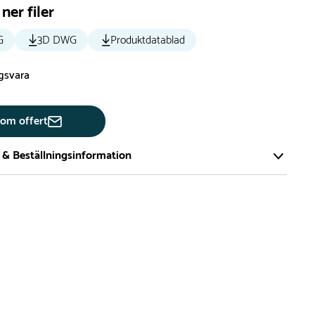
ner filer
G
3D DWG
Produktdatablad
ngsvara
 om offert
 & Beställningsinformation
tillverkar vi alla produkter efter beställning. Detta gör vi för
a att du inte ska få en produkt som legat på en hylla under
ch därför förkortat livslängden på produkten.
vi många produkter utan trä som kan levereras i stort sett
empelvis Boulder Rocks, gungor, mål, basket, bordtennis,
utschar, klätternät, studsmattor, bänkbord med mera.