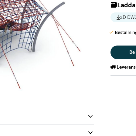
🗃️Ladda 
2D DW
Beställni
Be
🚛 Leverans
Normalt sätt 
att garanter
längre tid o
Däremot har 
omgående, ex
fristående r