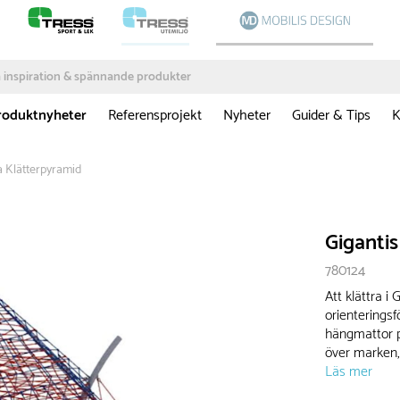
roduktnyheter
Referensprojekt
Nyheter
Guider & Tips
K
a Klätterpyramid
Giganti
780124
Att klättra i
orienteringsf
hängmattor p
över marken, 
Läs mer