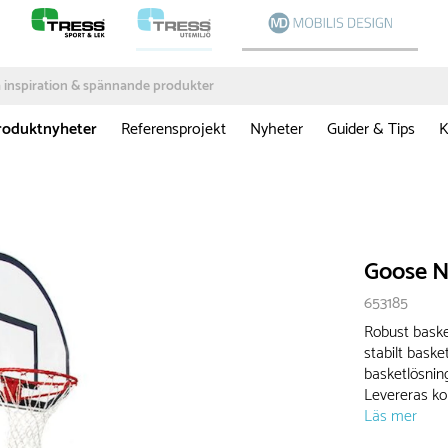
roduktnyheter
Referensprojekt
Nyheter
Guider & Tips
K
Goose N
653185
Robust baske
stabilt baske
basketlösning
Levereras kom
Läs mer