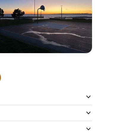
Normalt sätt
beställning 
har generell
ca 1-2 veckor
produktionen
leveransfrågo
Snabb lever
På Tress Ute
Detta är pro
som hos oss 
Vi vill allti
en helt ny p
”
Snabb levera
att ligga lång