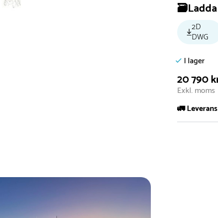
🗃️Ladda 
2D
DWG
I lager
20 790 k
Exkl. moms
🚛 Leverans
Normalt sätt 
att garanter
längre tid o
Däremot har 
omgående, ex
fristående r