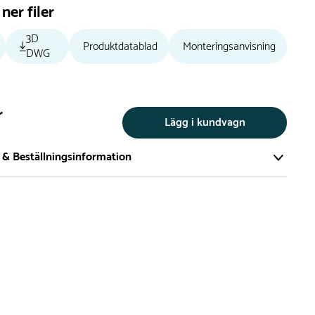
ner filer
3D
Produktdatablad
Monteringsanvisning
DWG
r
Lägg i kundvagn
 & Beställningsinformation
tillverkar vi alla produkter efter beställning. Detta gör vi för
a att du inte ska få en produkt som legat på en hylla under
ch därför förkortat livslängden på produkten.
vi många produkter utan trä som kan levereras i stort sett
empelvis Boulder Rocks, gungor, mål, basket, bordtennis,
utschar, klätternät, studsmattor, bänkbord med mera.