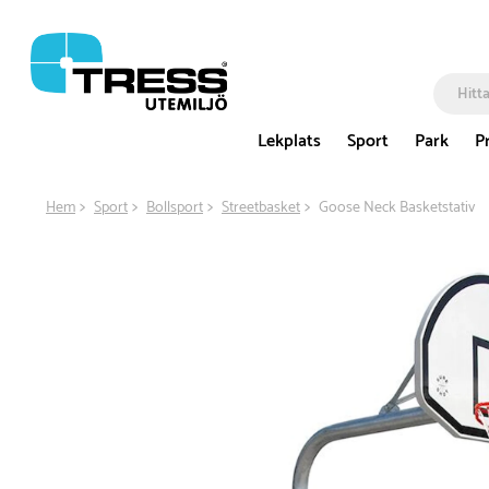
Lekplats
Sport
Park
P
Hem
Sport
Bollsport
Streetbasket
Goose Neck Basketstativ