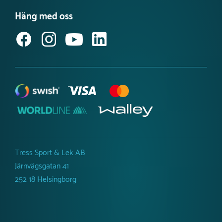
Möt vårt team
Produktnyheter Utemiljö
Häng med oss
Jobba hos oss
Svanenmärkta lekplatsprodukter
Anmäl dig till vårt nyhetsbrev
Tillgänglighetsredogörelse
Tress Sport & Lek AB
Järnvägsgatan 41
252 18 Helsingborg