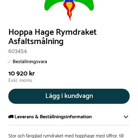
Hoppa Hage Rymdraket
Asfaltsmålning
603454
Beställningsvara
10 920 kr
Exkl. moms
Lägg i kundvagn
🚛 Leverans & Beställningsinformation
Normalt sätt tillverkar vi alla produkter efter beställning.
Stor och färgglad rymdraket med hopphage med siffror, till