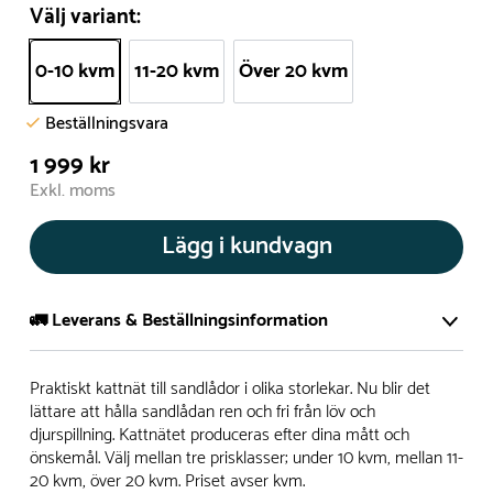
Välj variant:
0-10 kvm
11-20 kvm
Över 20 kvm
Beställningsvara
1 999 kr
Exkl. moms
Lägg i kundvagn
🚛 Leverans & Beställningsinformation
Normalt sätt tillverkar vi alla produkter efter beställning.
Praktiskt kattnät till sandlådor i olika storlekar. Nu blir det
Detta gör vi för att garantera att du inte ska få en produkt
lättare att hålla sandlådan ren och fri från löv och
djurspillning. Kattnätet produceras efter dina mått och
som legat på en hylla under längre tid och därför förkortat
önskemål. Välj mellan tre prisklasser; under 10 kvm, mellan 11-
livslängden på produkten.
20 kvm, över 20 kvm. Priset avser kvm.