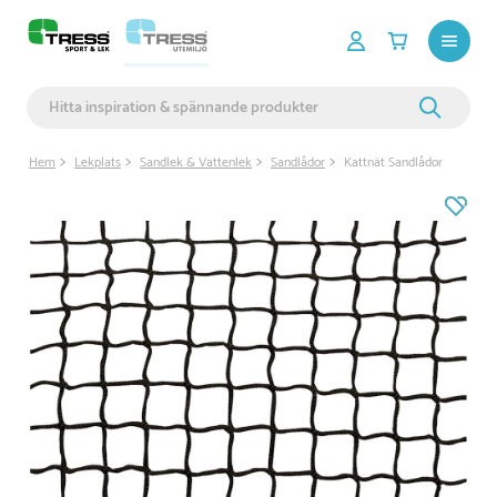
Hem
Lekplats
Sandlek & Vattenlek
Sandlådor
Kattnät Sandlådor