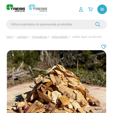
Hem
Lekplats
Fallunderlag
Fallskyddsflis
Lekflis Sport 20-60 mm