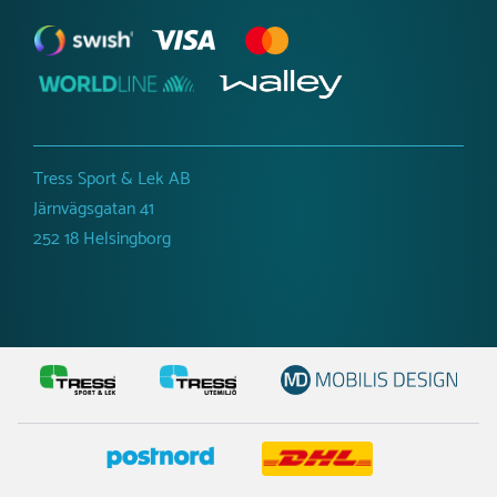
möjligt.
Du får en uppskattad
leverans när du är i kontakt med oss.
Tress Sport & Lek AB
Järnvägsgatan 41
252 18 Helsingborg