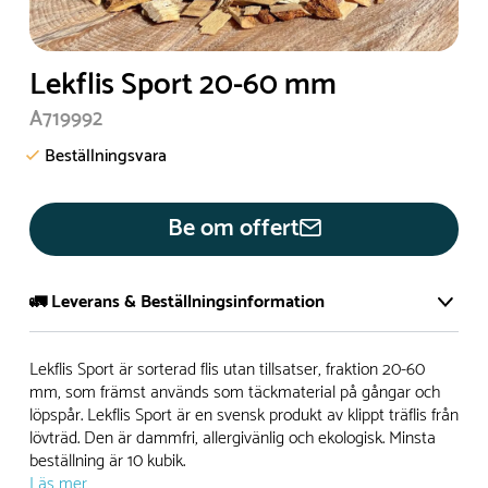
Lekflis Sport 20-60 mm
A719992
Beställningsvara
Be om offert
🚛 Leverans & Beställningsinformation
Normalt sätt tillverkar vi alla produkter efter beställning.
Lekflis Sport är sorterad flis utan tillsatser, fraktion 20-60
Detta gör vi för att garantera att du inte ska få en produkt
mm, som främst används som täckmaterial på gångar och
löpspår. Lekflis Sport är en svensk produkt av klippt träflis från
som legat på en hylla under längre tid och därför förkortat
lövträd. Den är dammfri, allergivänlig och ekologisk. Minsta
livslängden på produkten.
beställning är 10 kubik.
Läs mer