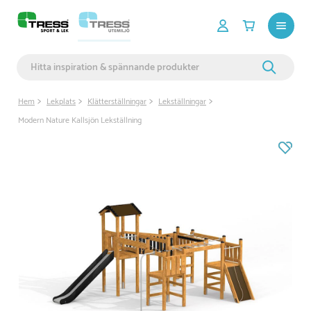
Hem
Lekplats
Klätterställningar
Lekställningar
Modern Nature Kallsjön Lekställning