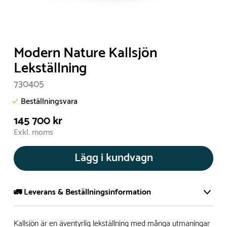
Modern Nature Kallsjön
Lekställning
730405
Beställningsvara
145 700 kr
Exkl. moms
Lägg i kundvagn
🚛 Leverans & Beställningsinformation
Normalt sätt tillverkar vi alla produkter efter beställning.
Kallsjön är en äventyrlig lekställning med många utmaningar