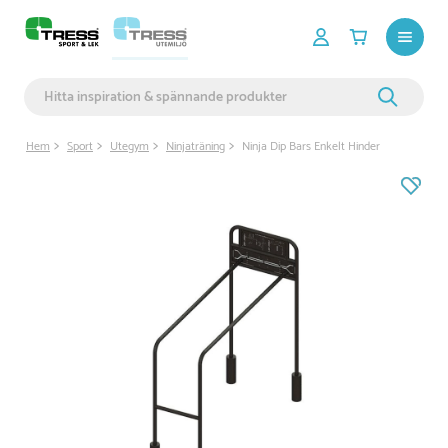
Hem
Sport
Utegym
Ninjaträning
Ninja Dip Bars Enkelt Hinder