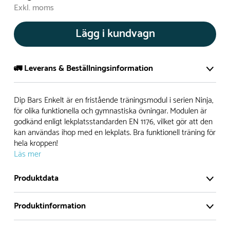
Exkl. moms
Lägg i kundvagn
🚛 Leverans & Beställningsinformation
Normalt sätt tillverkar vi alla produkter efter beställning.
Dip Bars Enkelt är en fristående träningsmodul i serien Ninja,
Detta gör vi för att garantera att du inte ska få en produkt
för olika funktionella och gymnastiska övningar. Modulen är
godkänd enligt lekplatsstandarden EN 1176, vilket gör att den
som legat på en hylla under längre tid och därför förkortat
kan användas ihop med en lekplats. Bra funktionell träning för
livslängden på produkten.
hela kroppen!
Läs mer
Däremot har vi många produkter utan trä som kan
levereras i stort sett omgående, exempelvis Boulder Rocks,
Produktdata
gungor, mål, basket, bordtennis, fristående rutschar,
klätternät, studsmattor, bänkbord med mera.
Produktinformation
Normalt sätt är leveranstiden på standardprodukter som