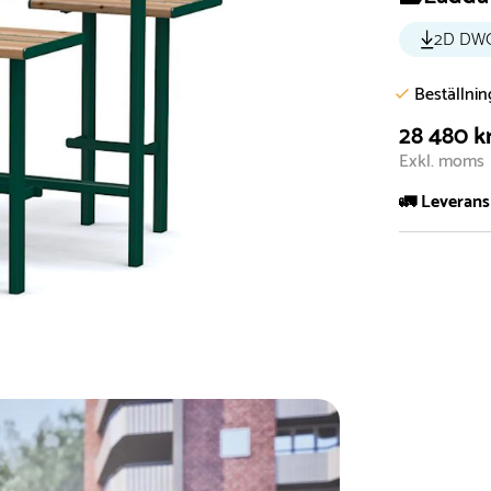
2D DW
Beställni
28 480 k
Exkl. moms
🚛 Leverans
Normalt sätt 
att garanter
längre tid o
Däremot har 
omgående, ex
fristående r
Normalt sätt