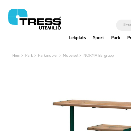
Lekplats
Sport
Park
P
Hem
Park
Parkmöbler
Möbelset
NORMA Bargrupp