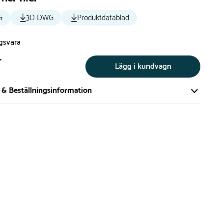
G
3D DWG
Produktdatablad
ngsvara
r
Lägg i kundvagn
 & Beställningsinformation
tillverkar vi alla produkter efter beställning. Detta gör vi för
a att du inte ska få en produkt som legat på en hylla under
ch därför förkortat livslängden på produkten.
vi många produkter utan trä som kan levereras i stort sett
empelvis Boulder Rocks, gungor, mål, basket, bordtennis,
utschar, klätternät, studsmattor, bänkbord med mera.
 är leveranstiden på standardprodukter som tillverkas efter