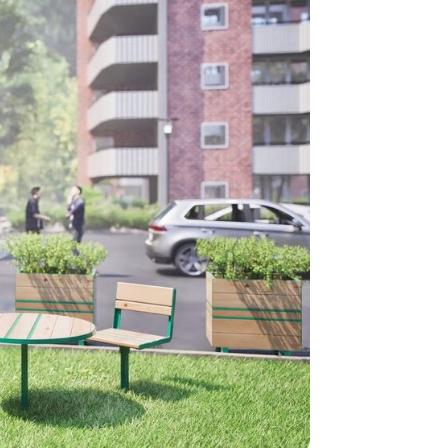
beställning 
har generell
ca 1-2 veckor
produktionen
leveransfrågo
Snabb lever
På Tress Ute
Detta är pro
som hos oss 
Vi vill allti
en helt ny p
”
Snabb levera
att ligga lång
Så du kan va