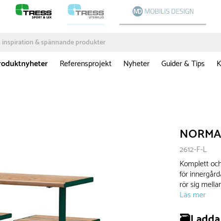
roduktnyheter
Referensprojekt
Nyheter
Guider & Tips
K
NORMA 
2612-F-L
Komplett och
för innergår
rör sig mella
Läs mer
🗃️Ladda 