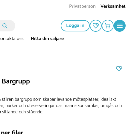
Privatperson
Verksamhet
Logga in
ontakta oss
Hitta din säljare
Bargrupp
 stilren bargrupp som skapar levande mötesplatser, idealiskt
dar, parker och uteserveringar där människor samlas, umgås och
n sittande och stående.
ner filer