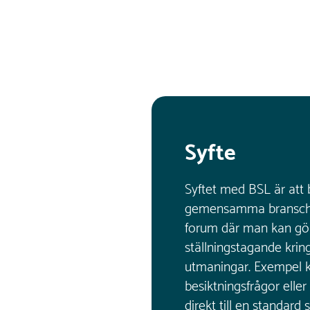
Syfte
Syftet med BSL är att
gemensamma branschfr
forum där man kan 
ställningstagande krin
utmaningar. Exempel 
besiktningsfrågor eller
direkt till en standard