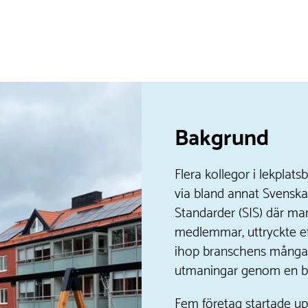
Bakgrund
Flera kollegor i lekplat
via bland annat Svenska 
Standarder (SIS) där ma
medlemmar, uttryckte et
ihop branschens mån
utmaningar genom en b
Fem företag startade u