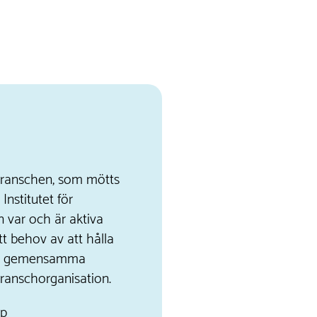
sbranschen, som mötts
Institutet för
n var och är aktiva
t behov av att hålla
ga gemensamma
ranschorganisation.
pp