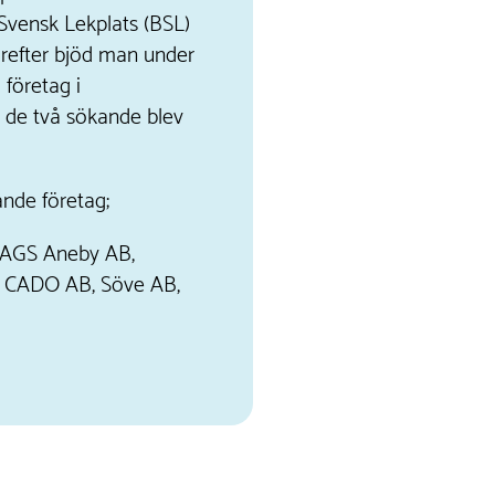
Svensk Lekplats (BSL)
efter bjöd man under
 företag i
 de två sökande blev
ande företag;
HAGS Aneby AB,
, CADO AB, Söve AB,