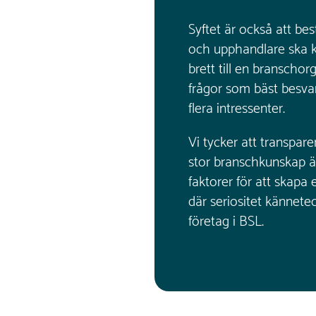
Syftet är också att best
och upphandlare ska 
brett till en branscho
frågor som bäst besvar
flera intressenter.
Vi tycker att transpa
stor branschkunskap 
faktorer för att skap
där seriositet kännete
företag i BSL.