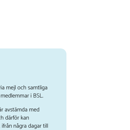
ia mejl och samtliga
la medlemmar i BSL.
a är avstämda med
h därför kan
 ifrån några dagar till