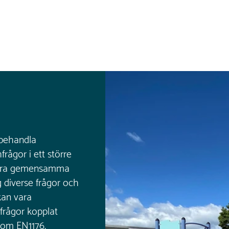
 behandla
ågor i ett större
göra gemensamma
g diverse frågor och
kan vara
 frågor kopplat
 som EN1176.