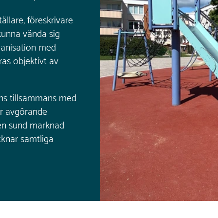
ällare, föreskrivare
kunna vända sig
rganisation med
as objektivt av
rens tillsammans med
är avgörande
a en sund marknad
cknar samtliga