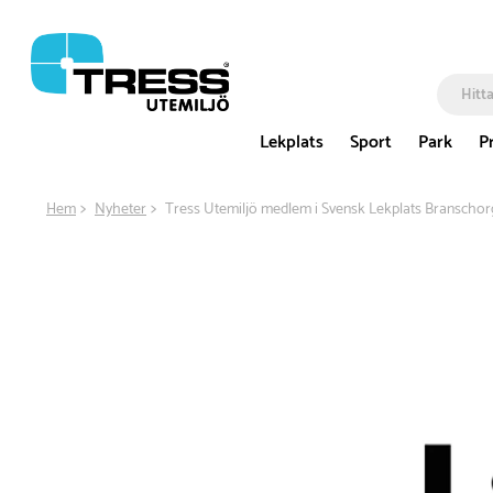
Lekplats
Sport
Park
P
Hem
Nyheter
Tress Utemiljö medlem i Svensk Lekplats Branschor