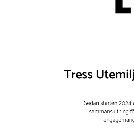
Tress Utemil
Sedan starten 2024 ä
sammanslutning fö
engagemang f