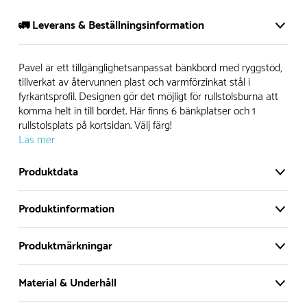
🚛 Leverans & Beställningsinformation
Normalt sätt tillverkar vi alla produkter efter beställning.
Pavel är ett tillgänglighetsanpassat bänkbord med ryggstöd,
Detta gör vi för att garantera att du inte ska få en produkt
tillverkat av återvunnen plast och varmförzinkat stål i
fyrkantsprofil. Designen gör det möjligt för rullstolsburna att
som legat på en hylla under längre tid och därför förkortat
komma helt in till bordet. Här finns 6 bänkplatser och 1
livslängden på produkten.
rullstolsplats på kortsidan. Välj färg!
Läs mer
Däremot har vi många produkter utan trä som kan
levereras i stort sett omgående, exempelvis Boulder Rocks,
Produktdata
gungor, mål, basket, bordtennis, fristående rutschar,
klätternät, studsmattor, bänkbord med mera.
Produktinformation
Levereras
Normalt sätt är leveranstiden på standardprodukter som
Delvis monterad
Produktmärkningar
tillverkas efter beställning ca 4-8 veckor. Specialprodukter
Färg
Pavel är ett tillgänglighetsanpassat bänkbord med
Grå
där man modifierat produkten har generellt ca 2 veckors
ryggstöd, tillverkat av återvunnen plast och
Material & Underhåll
Bänkdimensioner
varmförzinkat stål i fyrkantsprofil. Designen gör det
längre leveranstid. Produkter som lagerhålls är ca 1-2
Sitthöjd :
47 cm
möjligt för rullstolsburna att komma helt in till