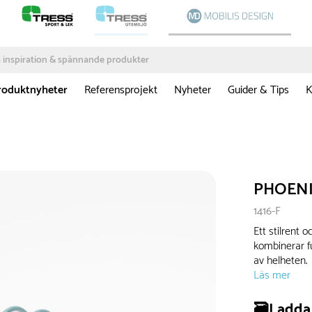
roduktnyheter
Referensprojekt
Nyheter
Guider & Tips
K
PHOENIX
1416-F
Ett stilrent 
kombinerar f
av helheten.
Läs mer
🗃️Ladda 