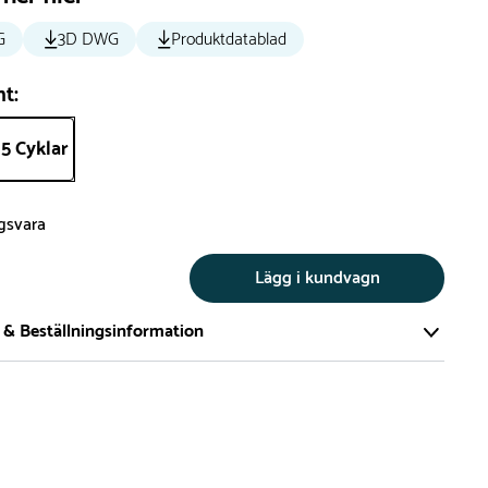
G
3D DWG
Produktdatablad
nt:
5 Cyklar
ngsvara
Lägg i kundvagn
 & Beställningsinformation
tillverkar vi alla produkter efter beställning. Detta gör vi för
a att du inte ska få en produkt som legat på en hylla under
ch därför förkortat livslängden på produkten.