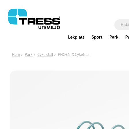
Lekplats
Sport
Park
P
Hem
Park
Cykelställ
PHOENIX Cykelställ