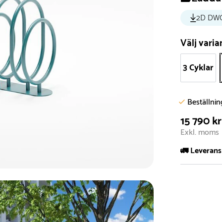
2D DW
Välj varia
3 Cyklar
Beställni
15 790 kr
Exkl. moms
🚛 Leverans
Normalt sätt 
att garanter
längre tid o