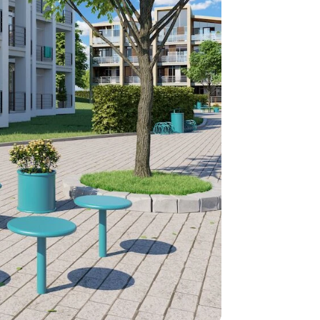
Däremot har 
omgående, ex
fristående r
Normalt sätt
beställning 
har generell
ca 1-2 veckor
produktionen
leveransfrågo
Snabb lever
På Tress Ute
Detta är pro
som hos oss 
Vi vill allti
en helt ny p