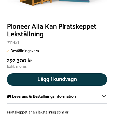
Pioneer Alla Kan Piratskeppet
Lekställning
711431
Beställningsvara
292 300 kr
Exkl. moms
Lägg i kundvagn
🚛 Leverans & Beställningsinformation
Normalt sätt tillverkar vi alla produkter efter beställning.
Piratskeppet är en lekställning som är