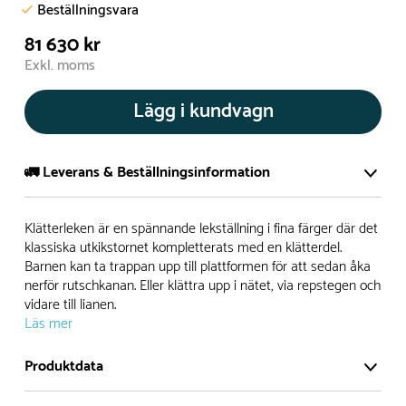
Beställningsvara
81 630 kr
Exkl. moms
Lägg i kundvagn
🚛 Leverans & Beställningsinformation
Normalt sätt tillverkar vi alla produkter efter beställning.
Klätterleken är en spännande lekställning i fina färger där det
Detta gör vi för att garantera att du inte ska få en produkt
klassiska utkikstornet kompletterats med en klätterdel.
Barnen kan ta trappan upp till plattformen för att sedan åka
som legat på en hylla under längre tid och därför förkortat
nerför rutschkanan. Eller klättra upp i nätet, via repstegen och
livslängden på produkten.
vidare till lianen.
Läs mer
Däremot har vi många produkter utan trä som kan
levereras i stort sett omgående, exempelvis Boulder Rocks,
Produktdata
gungor, mål, basket, bordtennis, fristående rutschar,