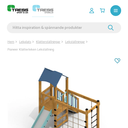
Hem
Lekplats
Klätterställningar
Lekställningar
Pioneer Klätterleken Lekställning