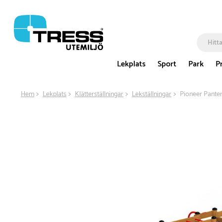
Lekplats
Sport
Park
P
Hem
Lekplats
Klätterställningar
Lekställningar
Pioneer Panter