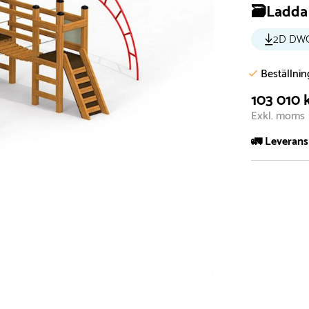
🗃️Ladda 
2D DW
Beställni
103 010 
Exkl. moms
🚛 Leverans
Normalt sätt 
att garanter
längre tid o
Däremot har 
omgående, ex
fristående r