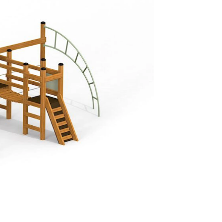
Normalt sätt
beställning 
har generell
ca 1-2 veckor
produktionen
leveransfrågo
Snabb lever
På Tress Ute
Detta är pro
som hos oss 
Vi vill allti
en helt ny p
”
Snabb levera
att ligga lång
Så du kan va