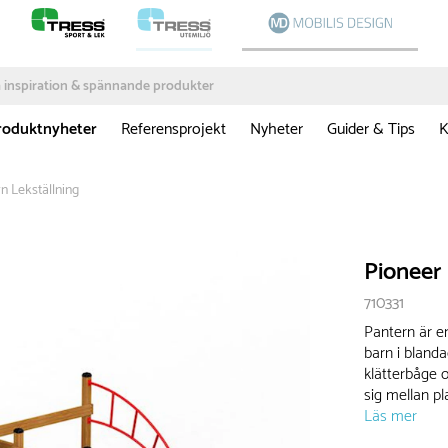
roduktnyheter
Referensprojekt
Nyheter
Guider & Tips
K
n Lekställning
Pioneer 
710331
Pantern är e
barn i blanda
klätterbåge 
sig mellan pl
Läs mer