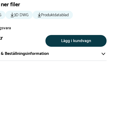
ner filer
G
3D DWG
Produktdatablad
ngsvara
kr
Lägg i kundvagn
 & Beställningsinformation
tillverkar vi alla produkter efter beställning. Detta gör vi för
a att du inte ska få en produkt som legat på en hylla under
ch därför förkortat livslängden på produkten.
vi många produkter utan trä som kan levereras i stort sett
empelvis Boulder Rocks, gungor, mål, basket, bordtennis,
utschar, klätternät, studsmattor, bänkbord med mera.