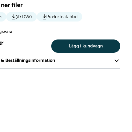
ner filer
G
3D DWG
Produktdatablad
ngsvara
kr
Lägg i kundvagn
 & Beställningsinformation
tillverkar vi alla produkter efter beställning. Detta gör vi för
a att du inte ska få en produkt som legat på en hylla under
ch därför förkortat livslängden på produkten.
vi många produkter utan trä som kan levereras i stort sett
empelvis Boulder Rocks, gungor, mål, basket, bordtennis,
utschar, klätternät, studsmattor, bänkbord med mera.