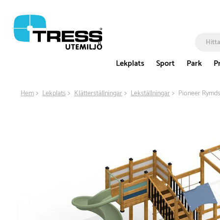
Lekplats
Sport
Park
P
Hem
Lekplats
Klätterställningar
Lekställningar
Pioneer Rymdst