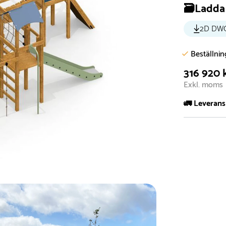
🗃️Ladda 
2D DW
Beställni
316 920 
Exkl. moms
🚛 Leverans
Normalt sätt 
att garanter
längre tid o
Däremot har 
omgående, ex
fristående r