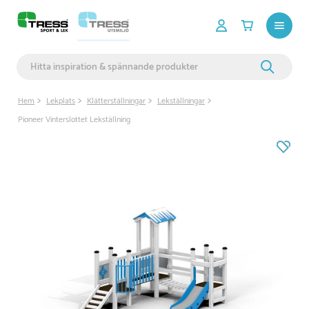
Hem
Lekplats
Klätterställningar
Lekställningar
Pioneer Vinterslottet Lekställning