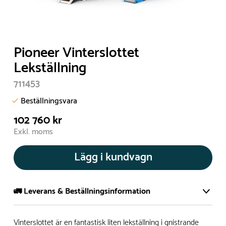
Pioneer Vinterslottet
Lekställning
711453
Beställningsvara
102 760 kr
Exkl. moms
Lägg i kundvagn
🚛 Leverans & Beställningsinformation
Normalt sätt tillverkar vi alla produkter efter beställning.
Vinterslottet är en fantastisk liten lekställning i gnistrande