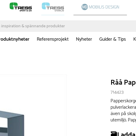
roduktnyheter
Referensprojekt
Nyheter
Guider & Tips
K
Råå Pap
714423
Papperskorgen
pulverlackera
även på skol
utemiljö. Pa
🗃️Ladda 