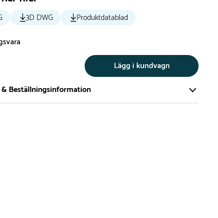
G
3D DWG
Produktdatablad
ngsvara
Lägg i kundvagn
 & Beställningsinformation
tillverkar vi alla produkter efter beställning. Detta gör vi för
a att du inte ska få en produkt som legat på en hylla under
ch därför förkortat livslängden på produkten.
vi många produkter utan trä som kan levereras i stort sett
empelvis Boulder Rocks, gungor, mål, basket, bordtennis,
utschar, klätternät, studsmattor, bänkbord med mera.
 är leveranstiden på standardprodukter som tillverkas efter