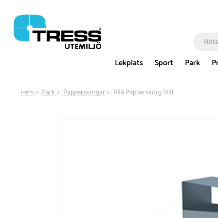
Lekplats
Sport
Park
P
Hem
Park
Papperskorgar
Råå Papperskorg Stål