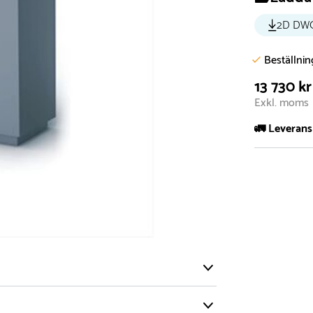
2D DW
Beställni
13 730 kr
Exkl. moms
🚛 Leverans
Normalt sätt 
att garanter
längre tid o
Däremot har 
omgående, ex
fristående r
Normalt sätt