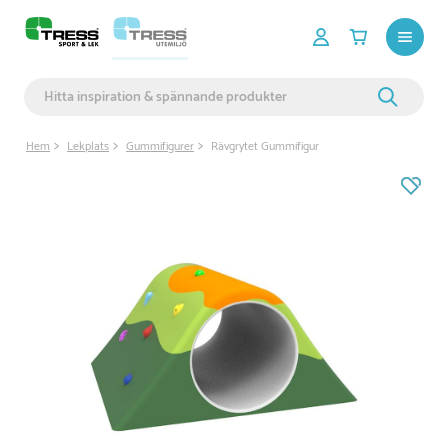
Hem
Lekplats
Gummifigurer
Rävgrytet Gummifigur