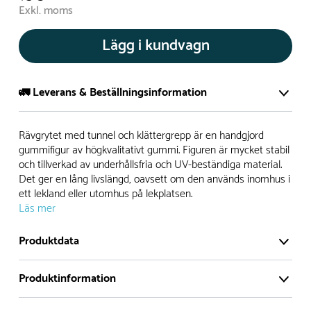
Exkl. moms
Lägg i kundvagn
🚛 Leverans & Beställningsinformation
Normalt sätt tillverkar vi alla produkter efter beställning.
Rävgrytet med tunnel och klättergrepp är en handgjord
Detta gör vi för att garantera att du inte ska få en produkt
gummifigur av högkvalitativt gummi. Figuren är mycket stabil
och tillverkad av underhållsfria och UV-beständiga material.
som legat på en hylla under längre tid och därför förkortat
Det ger en lång livslängd, oavsett om den används inomhus i
livslängden på produkten.
ett lekland eller utomhus på lekplatsen.
Läs mer
Däremot har vi många produkter utan trä som kan
levereras i stort sett omgående, exempelvis Boulder Rocks,
Produktdata
gungor, mål, basket, bordtennis, fristående rutschar,
klätternät, studsmattor, bänkbord med mera.
Produktinformation
Normalt sätt är leveranstiden på standardprodukter som