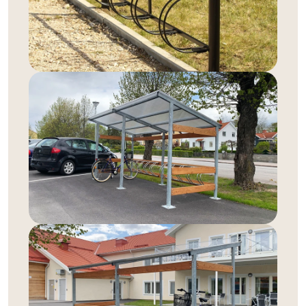
miljö? Vi har lösningar för allt från mindre
bostadsområden till stora offentliga parkeringsplatser.
Våra cykelpollare är perfekta för platser där det finns
begränsat med utrymme men där man ändå vill erbjuda
en säker och organiserad parkering för cyklar. De kan
enkelt placeras längs trottoarer eller i mindre parker,
och de ger en kompakt och platsbesparande lösning för
cykelparkering. För den som vill ha extra trygghet
erbjuder vi även cykelställ med ramlås, som ger extra
säkerhet genom att möjliggöra fastlåsning av både ram
och hjul.
Cykelställ med tak och
väggmontering
Vill du ha ett cykelställ med tak som skyddar cyklarna
från regn och sol? Vi har flera modeller som passar
både små och stora utemiljöer. Med ett cykelställ med
tak kan du säkerställa att cyklarna står skyddade året
runt, vilket ger extra trygghet för cykelägarna och ökar