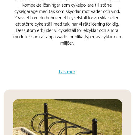
kompakta lösningar som cykelpollare till större
cykelgarage med tak som skyddar mot väder och vind.
Oavsett om du behöver ett cykelställ för 4 cyklar eller
ett större cykelställ med tak, har vi rätt lösning för dig.
Dessutom erbjuder vi cykelställ för elcyklar och andra
modeller som är anpassade för olika typer av cyklar och
miljöer.
Läs mer
Cykelställ för alla behov
Vi förstår att olika miljöer kräver olika typer av cykelställ,
och därför erbjuder vi ett brett utbud av modeller för att
möta dina specifika behov. Behöver du ett
väggmonterat cykelställ eller ett cykelställ för 3 cyklar
för ett begränsat utrymme? Eller kanske ett större
cykelställ för 6 cyklar som kan stå fritt i en offentlig