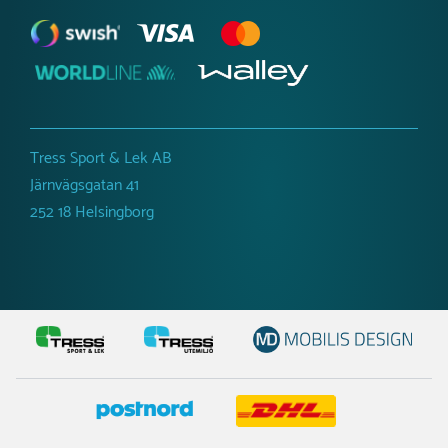
väder och vind. Våra cykelgarage finns i olika storlekar
och stilar och kan anpassas efter dina specifika behov
och platsförhållanden. Ett cykelgarage ger extra
säkerhet och gör det enklare för cyklister att förvara
sina cyklar på ett organiserat sätt.
Beställ cykelställ och cykelgarage hos oss
Tress Sport & Lek AB
Hos oss på Tress Utemiljö hittar du allt du behöver för
Järnvägsgatan 41
att skapa en säker och organiserad cykelparkering.
252 18 Helsingborg
Oavsett om du letar efter ett enkelt cykelställ eller ett
större cykelgarage kan vi erbjuda produkter som passar
just dina behov. Vi hjälper dig även gärna med
rådgivning kring val av cykelställ, placering och
installation för att säkerställa att din utemiljö blir så
funktionell och hållbar som möjligt.
Beställ ditt cykelställ eller cykelgarage direkt online eller
kontakta oss
för personlig rådgivning och offert. Vi
hjälper dig att hitta den perfekta lösningen för att skapa
en trygg och välorganiserad plats för cyklar, kickbikes
och andra färdmedel i din offentliga miljö.