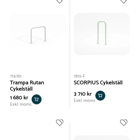
714761
1815-F
Trampa Rutan
SCORPIUS Cykelställ
Cykelställ
3 710 kr
1 680 kr
Exkl. moms
Exkl. moms