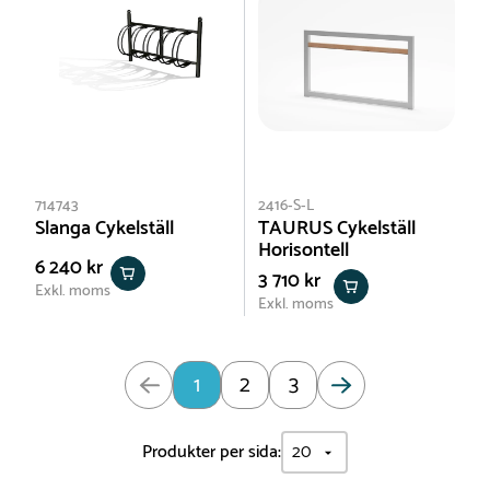
714743
2416-S-L
Slanga Cykelställ
TAURUS Cykelställ
Horisontell
6 240 kr
3 710 kr
Exkl. moms
Exkl. moms
Uppdaterad: Sida 1 av 3
1
2
3
Produkter per sida: