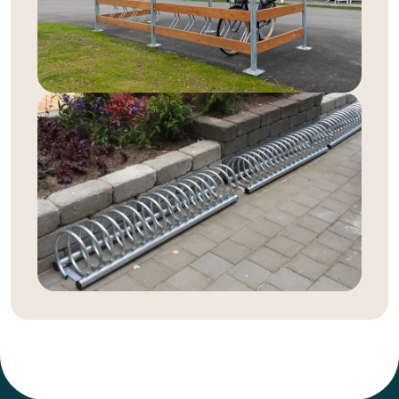
livslängden på deras cyklar. Våra taklösningar är
hållbara och stilrena, vilket gör att de smälter in i de
flesta utemiljöer samtidigt som de erbjuder praktiskt
skydd.
För den som har begränsat med utrymme finns även
väggmonterade cykelställ, som är perfekta för
innergårdar eller parkeringshus där markytan behöver
utnyttjas effektivt. Ett cykelställ på vägg är en
platsbesparande lösning som ger möjlighet till enkel
parkering utan att ta upp onödig plats på marken.
Design och funktion i fokus
Vi erbjuder inte bara funktionella lösningar för
cykelparkering, utan även stilrena och hållbara
produkter som är anpassade för offentlig miljö. Våra
cykelställ i trä ger en naturlig och estetiskt tilltalande
look som passar perfekt i utemiljöer där man vill ha en
mer organisk känsla. För den som föredrar en
modernare design har vi svarta cykelställ och andra
stilrena alternativ som smälter in i stadsbilden.