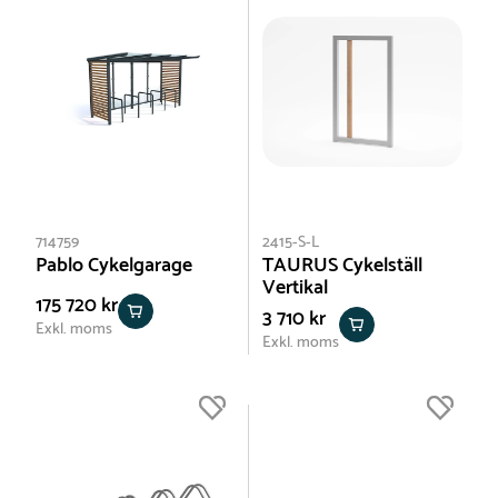
714759
2415-S-L
Pablo Cykelgarage
TAURUS Cykelställ
Vertikal
175 720 kr
3 710 kr
Exkl. moms
Exkl. moms