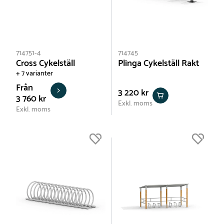
714751-4
714745
Cross Cykelställ
Plinga Cykelställ Rakt
+ 7 varianter
Från
3 220 kr
3 760 kr
Exkl. moms
Exkl. moms