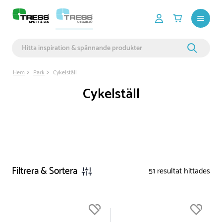
Hem
Park
Cykelställ
Cykelställ
Filtrera & Sortera
51
resultat hittades
Du är nu högst upp i listan