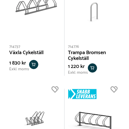
714737
714776
Växla Cykelställ
Trampa Bromsen
Cykelställ
1 830 kr
1 220 kr
Exkl. moms
Exkl. moms