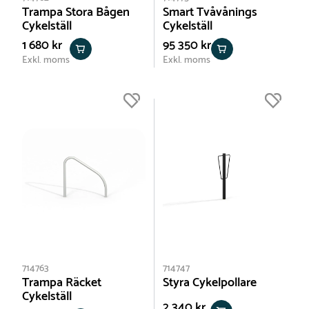
Trampa Stora Bågen
Smart Tvåvånings
Cykelställ
Cykelställ
1 680 kr
95 350 kr
Exkl. moms
Exkl. moms
714763
714747
Trampa Räcket
Styra Cykelpollare
Cykelställ
2 340 kr