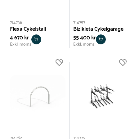
714736
714757
Flexa Cykelställ
Bizikleta Cykelgarage
4 670 kr
55 400 kr
Exkl. moms
Exkl. moms
714762
714775