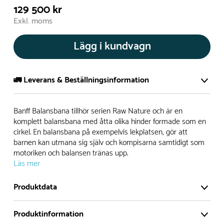
129 500 kr
Exkl. moms
Lägg i kundvagn
🚛 Leverans & Beställningsinformation
Normalt sätt tillverkar vi alla produkter efter beställning.
Banff Balansbana tillhör serien Raw Nature och är en
Detta gör vi för att garantera att du inte ska få en produkt
komplett balansbana med åtta olika hinder formade som en
cirkel. En balansbana på exempelvis lekplatsen, gör att
som legat på en hylla under längre tid och därför förkortat
barnen kan utmana sig själv och kompisarna samtidigt som
livslängden på produkten.
motoriken och balansen tränas upp.
Läs mer
Däremot har vi många produkter utan trä som kan
levereras i stort sett omgående, exempelvis Boulder Rocks,
Produktdata
gungor, mål, basket, bordtennis, fristående rutschar,
klätternät, studsmattor, bänkbord med mera.
Produktinformation