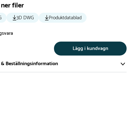
ner filer
G
3D DWG
Produktdatablad
ngsvara
Lägg i kundvagn
 & Beställningsinformation
tillverkar vi alla produkter efter beställning. Detta gör vi för
a att du inte ska få en produkt som legat på en hylla under
ch därför förkortat livslängden på produkten.
vi många produkter utan trä som kan levereras i stort sett
empelvis Boulder Rocks, gungor, mål, basket, bordtennis,
utschar, klätternät, studsmattor, bänkbord med mera.