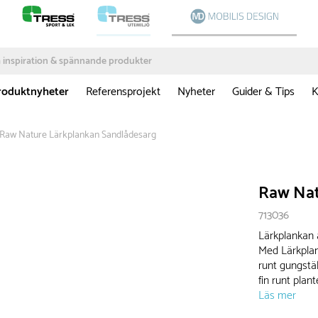
roduktnyheter
Referensprojekt
Nyheter
Guider & Tips
K
Raw Nature Lärkplankan Sandlådesarg
Raw Nat
713036
Lärkplankan ä
Med Lärkplan
runt gungstä
fin runt plan
Läs mer