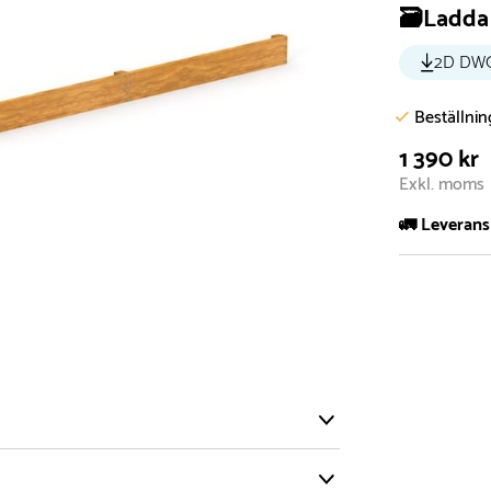
🗃️Ladda 
2D DW
Beställni
1 390 kr
Exkl. moms
🚛 Leverans
Normalt sätt 
att garanter
längre tid o
Däremot har 
omgående, ex
fristående r