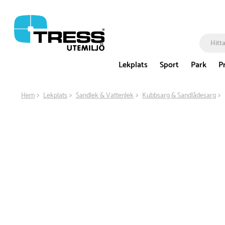
Lekplats
Sport
Park
P
Hem
Lekplats
Sandlek & Vattenlek
Kubbsarg & Sandlådesarg