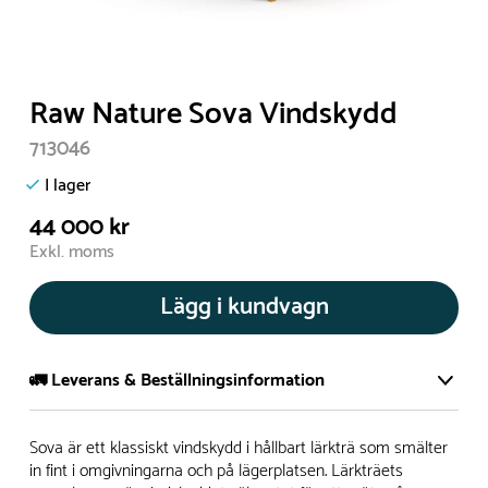
Raw Nature Sova Vindskydd
713046
I lager
44 000 kr
Exkl. moms
Lägg i kundvagn
🚛 Leverans & Beställningsinformation
Normalt sätt tillverkar vi alla produkter efter beställning.
Sova är ett klassiskt vindskydd i hållbart lärkträ som smälter
Detta gör vi för att garantera att du inte ska få en produkt
in fint i omgivningarna och på lägerplatsen. Lärkträets