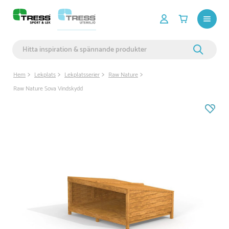
Hem
Lekplats
Lekplatsserier
Raw Nature
Raw Nature Sova Vindskydd