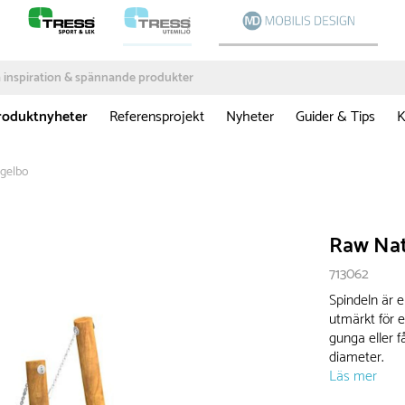
roduktnyheter
Referensprojekt
Nyheter
Guider & Tips
K
ågelbo
Raw Nat
713062
Spindeln är e
utmärkt för 
gunga eller f
diameter.
Läs mer