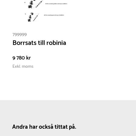
799999
Borrsats till robinia
9 780 kr
Exkl. moms
Andra har också tittat på.