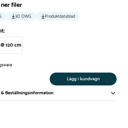
ner filer
G
3D DWG
Produktdatablad
nt:
Ø 120 cm
ngsvara
Lägg i kundvagn
 & Beställningsinformation
tillverkar vi alla produkter efter beställning. Detta gör vi för
a att du inte ska få en produkt som legat på en hylla under
ch därför förkortat livslängden på produkten.