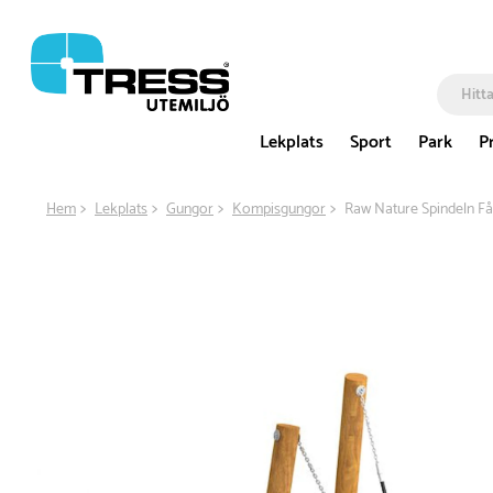
Lekplats
Sport
Park
P
Hem
Lekplats
Gungor
Kompisgungor
Raw Nature Spindeln F