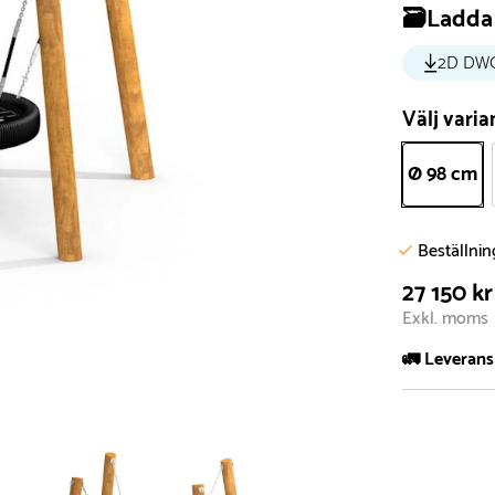
🗃️Ladda 
2D DW
Välj varia
Ø 98 cm
Beställni
27 150 kr
Exkl. moms
🚛 Leverans
Normalt sätt 
att garanter
längre tid o