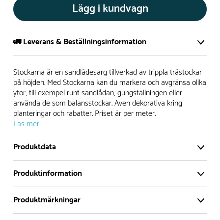
Lägg i kundvagn
🚛 Leverans & Beställningsinformation
Normalt sätt tillverkar vi alla produkter efter beställning.
Stockarna är en sandlådesarg tillverkad av trippla trästockar
Detta gör vi för att garantera att du inte ska få en produkt
på höjden. Med Stockarna kan du markera och avgränsa olika
ytor, till exempel runt sandlådan, gungställningen eller
som legat på en hylla under längre tid och därför förkortat
använda de som balansstockar. Även dekorativa kring
livslängden på produkten.
planteringar och rabatter. Priset är per meter.
Läs mer
Däremot har vi många produkter utan trä som kan
levereras i stort sett omgående, exempelvis Boulder Rocks,
Produktdata
gungor, mål, basket, bordtennis, fristående rutschar,
klätternät, studsmattor, bänkbord med mera.
Produktinformation
Normalt sätt är leveranstiden på standardprodukter som
Produktmärkningar
tillverkas efter beställning ca 4-8 veckor. Specialprodukter
Stockarna är en sandlådesarg tillverkad av trippla
där man modifierat produkten har generellt ca 2 veckors
trästockar på höjden. Med Stockarna kan du