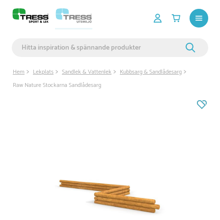
Hem
Lekplats
Sandlek & Vattenlek
Kubbsarg & Sandlådesarg
Raw Nature Stockarna Sandlådesarg