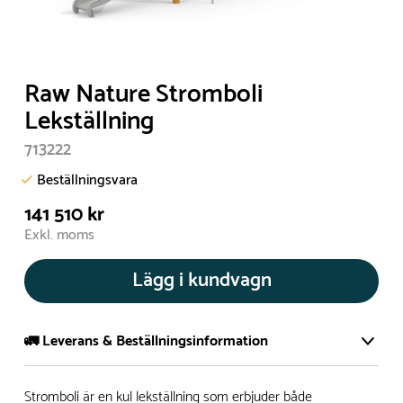
Raw Nature Stromboli
Lekställning
713222
Beställningsvara
141 510 kr
Exkl. moms
Lägg i kundvagn
🚛 Leverans & Beställningsinformation
Normalt sätt tillverkar vi alla produkter efter beställning.
Stromboli är en kul lekställning som erbjuder både