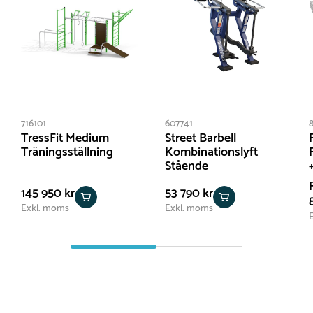
716101
607741
TressFit Medium
Street Barbell
Träningsställning
Kombinationslyft
Stående
+
145 950 kr
53 790 kr
Exkl. moms
Exkl. moms