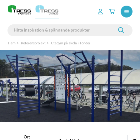
Hem
Referensprojekt
Utegym på skola i Tönder
Ort