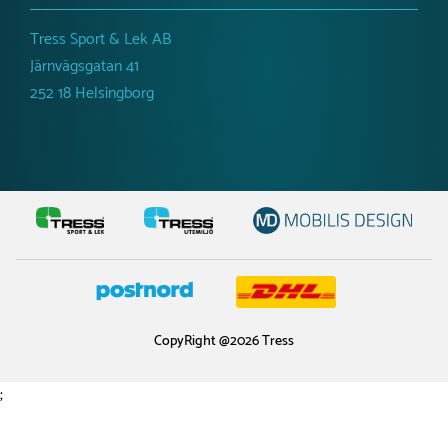
Tress Sport & Lek AB
Järnvägsgatan 41
252 18 Helsingborg
CopyRight @2026 Tress
;