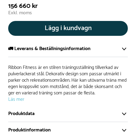
156 660 kr
Exkl. moms
Lägg i kundvagn
🚛 Leverans & Beställningsinformation
Normalt sätt tillverkar vi alla produkter efter beställning.
Ribbon Fitness är en stilren träningsställning tillverkad av
Detta gör vi för att garantera att du inte ska få en produkt
pulverlackerat stål. Dekorativ design som passar utmärkt i
parker och rekreationsområden. Här kan utövarna träna med
som legat på en hylla under längre tid och därför förkortat
egen kroppsvikt som motstånd, det är både skonsamt och
livslängden på produkten.
ger en varierad träning som passar de flesta.
Läs mer
Däremot har vi många produkter utan trä som kan
levereras i stort sett omgående, exempelvis Boulder Rocks,
Produktdata
gungor, mål, basket, bordtennis, fristående rutschar,
klätternät, studsmattor, bänkbord med mera.
Produktinformation