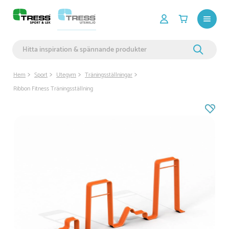
Hem
Sport
Utegym
Träningsställningar
Ribbon Fitness Träningsställning